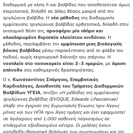
διαδερμικά με κλιπς ή και βαλβίδες που τοποθετούνται όμως
ετεροτοπικά, δηλαδή σε άλλες θέσεις μακριά από την
τριγλώχινα βαλβίδα. Η
νέα μέθοδος
της διαδερμικής
εμφύτευσης τριγλώχινας βαλβίδας ορθοτοπικά, δηλαδή στην
ανατομική θέση της,
προσφέρει μία πλήρη και
ολοκληρωμένη θεραπεία ελαχίστου κινδύνου.
Η
μέθοδος, περιλαμβάνει την
εμφύτευση μιας βιολογικής
βόειας βαλβίδας
μέσω παρακέντησης από τη φλέβα του
ποδιού, χωρίς χειρουργική διάνοιξη του στέρνου. Η
νοσηλεία στο νοσοκομείο είναι 2-3 ημερών
, με
άμεση
επάνοδο
στις καθημερινές δραστηριότητες.
Ο κ.
Κωνσταντίνος Σπάργιας, Επεμβατικός
Καρδιολόγος, Διευθυντής του Τμήματος Διαδερμικών
Βαλβίδων ΥΓΕΙΑ
, τονίζει: «
Η μέθοδος της εμφύτευσης
τριγλώχινας βαλβίδας (EVOQUE, Edwards Lifesciences
)
έλαβε την έγκριση της Ευρωπαϊκής Ένωσης πριν λίγους
μήνες και των ΗΠΑ πριν λίγες ημέρες και έχει εφαρμοστεί
σε λιγότερους από 1.000 ασθενείς παγκοσμίως σε
επιλεγμένα εξειδικευμένα κέντρα. Οι μελέτες έχουν
καταδείξει θεαματική βελτίωση των συμπτωμάτων και της