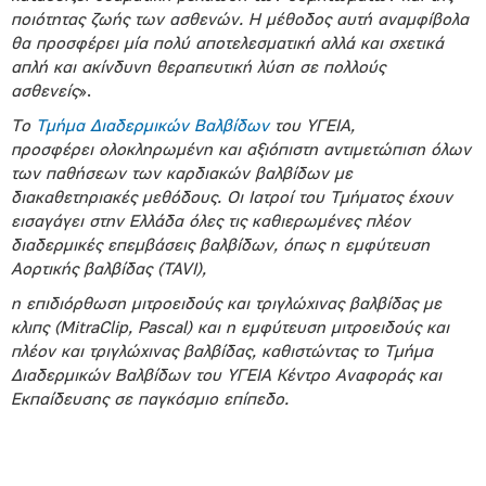
ποιότητας ζωής των ασθενών. Η μέθοδος αυτή αναμφίβολα
θα προσφέρει μία πολύ αποτελεσματική αλλά και σχετικά
απλή και ακίνδυνη θεραπευτική λύση σε πολλούς
ασθενείς
».
Το
Τμήμα Διαδερμικών Βαλβίδων
του ΥΓΕΙΑ,
προσφέρει ολοκληρωμένη και αξιόπιστη αντιμετώπιση όλων
των παθήσεων των καρδιακών βαλβίδων με
διακαθετηριακές μεθόδους. Οι Ιατροί του Τμήματος έχουν
εισαγάγει στην Ελλάδα όλες τις καθιερωμένες πλέον
διαδερμικές επεμβάσεις βαλβίδων, όπως η εμφύτευση
Αορτικής βαλβίδας (TAVI),
η επιδιόρθωση μιτροειδούς και τριγλώχινας βαλβίδας με
κλιπς (MitraClip, Pascal) και η εμφύτευση μιτροειδούς και
πλέον και τριγλώχινας βαλβίδας, καθιστώντας το Τμήμα
Διαδερμικών Βαλβίδων του ΥΓΕΙΑ Κέντρο Αναφοράς και
Εκπαίδευσης σε παγκόσμιο επίπεδο.