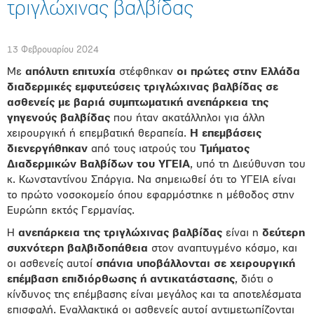
τριγλώχινας βαλβίδας
13 Φεβρουαρίου 2024
Με
απόλυτη επιτυχία
στέφθηκαν
οι πρώτες στην Ελλάδα
διαδερμικές εμφυτεύσεις τριγλώχινας βαλβίδας
σε
ασθενείς με βαριά συμπτωματική ανεπάρκεια της
γηγενούς βαλβίδας
που ήταν ακατάλληλοι για άλλη
χειρουργική ή επεμβατική θεραπεία.
Η επεμβάσεις
διενεργήθηκαν
από τους ιατρούς του
Τμήματος
Διαδερμικών Βαλβίδων του ΥΓΕΙΑ
, υπό τη Διεύθυνση του
κ. Κωνσταντίνου Σπάργια. Να σημειωθεί ότι το ΥΓΕΙΑ είναι
το πρώτο νοσοκομείο όπου εφαρμόστηκε η μέθοδος στην
Ευρώπη εκτός Γερμανίας.
Η
ανεπάρκεια της τριγλώχινας βαλβίδας
είναι η
δεύτερη
συχνότερη βαλβιδοπάθεια
στον αναπτυγμένο κόσμο, και
οι ασθενείς αυτοί
σπάνια υποβάλλονται σε χειρουργική
επέμβαση επιδιόρθωσης ή αντικατάστασης
, διότι ο
κίνδυνος της επέμβασης είναι μεγάλος και τα αποτελέσματα
επισφαλή. Εναλλακτικά οι ασθενείς αυτοί αντιμετωπίζονται