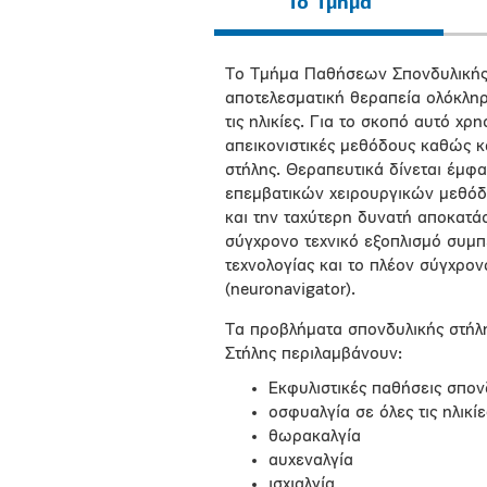
Το Τμήμα
Το Τμήμα Παθήσεων Σπονδυλικής Σ
αποτελεσματική θεραπεία ολόκλη
τις ηλικίες. Για το σκοπό αυτό χ
απεικονιστικές μεθόδους καθώς κα
στήλης. Θεραπευτικά δίνεται έμ
επεμβατικών χειρουργικών μεθόδ
και την ταχύτερη δυνατή αποκατά
σύγχρονο τεχνικό εξοπλισμό συμ
τεχνολογίας και το πλέον σύγχρο
(neuronavigator).
Τα προβλήματα σπονδυλικής στήλ
Στήλης περιλαμβάνουν:
Εκφυλιστικές παθήσεις σπον
οσφυαλγία σε όλες τις ηλικίε
θωρακαλγία
αυχεναλγία
ισχιαλγία