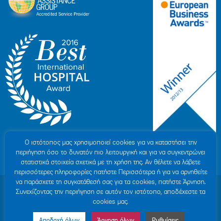
Ο ιστότοπoς μας χρησιμοποιεί cookies για να καταστήσει την
περιήγηση όσο το δυνατόν πιο λειτουργική και για να συγκεντρώνει
στατιστικά στοιχεία σχετικά με τη χρήση της. Αν θέλετε να λάβετε
περισσότερες πληροφορίες πατήστε Περισσότερα ή για να αρνηθείτε
να παράσχετε τη συγκατάθεσή σας για τα cookies, πατήστε Άρνηση.
© 2007-2026 ΥΓΕΙΑ Μ.Α.Ε
|
ΓΕΜΗ: 000279901000
Συνεχίζοντας την περιήγηση σε αυτόν τον ιστότοπο, αποδέχεστε τα
Όροι Χρήσης
|
Πολιτική Προστασίας Προσωπικών Δεδομένων
|
Πολιτική
cookies μας.
Cookies
|
Δήλωση Απορρήτου
|
Sitemap
Αποδοχή όλων
Άρνηση όλων
Ρυθμίσεις