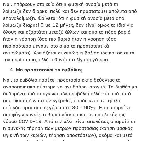
Ναι. Υπάρχουν στοιχεία ότι η φυσική ανοσία μετά τη
λοίμωξη δεν διαρκεί πολύ και δεν προστατεύει απόλυτα από
επαναλοίμωξη. Φαίνεται ότι η φυσική ανοσία μετά από
λοίμωξη διαρκεί 3 με 12 μήνες, δεν είναι όμως το ίδιο για
όλους και εξαρτάται μεταξύ άλλων και από το πόσο βαριά
ήταν η νόσηση (όσο πιο βαριά ήταν η νόσηση τόσο
περισσότερο μένουν στο αίμα τα προστατευτικά
αντισώματα). Χρειάζεται συνεπώς εμβολιασμός και σε αυτή
την περίπτωση, αλλά πιθανότατα λίγο αργότερα.
Με προστατεύει το εμβόλιο;
Ναι, το εμβόλιο παρέχει προστασία εκπαιδεύοντας το
ανοσοποιητικό σύστημα να αντιδράσει στον ιό. Τα διαθέσιμα
δεδομένα από τα εγκεκριμένα εμβόλια αλλά και από αυτά
που ακόμα δεν έχουν εγκριθεί, υποδεικνύουν υψηλό
επίπεδο προστασίας γύρω στο 80 – 90%. Έτσι μπορεί να
αποφύγει κανείς τη βαριά νόσηση και τις επιπλοκές της
νόσου COVID-19. Από την άλλη είναι απολύτως απαραίτητη
η συνεχής τήρηση των μέτρων προστασίας (χρήση μάσκας,
υγιεινή των χεριών, τήρηση αποστάσεων), ακόμα και μετά