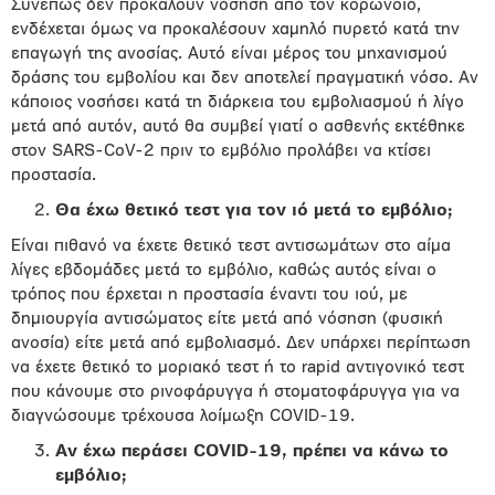
Συνεπώς δεν προκαλούν νόσηση από τον κορωνοϊό,
ενδέχεται όμως να προκαλέσουν χαμηλό πυρετό κατά την
επαγωγή της ανοσίας. Αυτό είναι μέρος του μηχανισμού
δράσης του εμβολίου και δεν αποτελεί πραγματική νόσο. Αν
κάποιος νοσήσει κατά τη διάρκεια του εμβολιασμού ή λίγο
μετά από αυτόν, αυτό θα συμβεί γιατί ο ασθενής εκτέθηκε
στον SARS-CoV-2 πριν το εμβόλιο προλάβει να κτίσει
προστασία.
Θα έχω θετικό τεστ για τον ιό μετά το εμβόλιο;
Είναι πιθανό να έχετε θετικό τεστ αντισωμάτων στο αίμα
λίγες εβδομάδες μετά το εμβόλιο, καθώς αυτός είναι ο
τρόπος που έρχεται η προστασία έναντι του ιού, με
δημιουργία αντισώματος είτε μετά από νόσηση (φυσική
ανοσία) είτε μετά από εμβολιασμό. Δεν υπάρχει περίπτωση
να έχετε θετικό το μοριακό τεστ ή το rapid αντιγονικό τεστ
που κάνουμε στο ρινοφάρυγγα ή στοματοφάρυγγα για να
διαγνώσουμε τρέχουσα λοίμωξη COVID-19.
Αν έχω περάσει
COVID
-19, πρέπει να κάνω το
εμβόλιο;