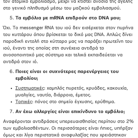
τον ατομικό εμβολιασμό, μέχρι να κτιστεί ανοσία της αγέλης
στο γενικό πληθυσμό μέσω του μαζικού εμβολιασμού.
Τα εμβόλια με
mRNA
επιδρούν στο
DNA
μου;
Όχι. Το messenger RNA του ιού δεν εισέρχεται στον πυρήνα
του κυττάρου όπου βρίσκεται το δικό μας DNA. Απλώς δίνει
παροδική εντολή στο κύτταρο μας να παράξει πρωτεΐνη του
ιού, έναντι της οποίας στη συνέχεια αντιδρά το
ανοσοποιητικό μας σύστημα και τελικά εκπαιδεύεται να
αντιδρά στον ιό.
Ποιες είναι οι συχνότερες παρενέργειες του
εμβολίου;
Συστηματικές
: χαμηλός πυρετός, κρυάδες, κακουχία,
μυαλγίες, ναυτία, διάρροια, έμετος.
Τοπικές
: πόνος στο σημείο έγχυσης, ερύθημα.
Αν έχω αλλεργίες είναι επικίνδυνο το εμβόλιο;
Αναφέρονται αντιδράσεις υπερευαισθησίας περίπου στο 2%
των εμβολιασθέντων. Οι περισσότερες είναι ήπιες, υπήρξαν
όμως και λίγα περιστατικά αναφυλαξίας που χρειάστηκαν