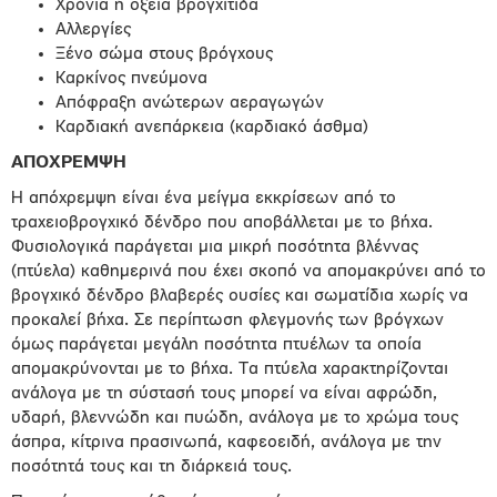
Χρόνια ή οξεία βρογχίτιδα
Αλλεργίες
Ξένο σώμα στους βρόγχους
Καρκίνος πνεύμονα
Απόφραξη ανώτερων αεραγωγών
Καρδιακή ανεπάρκεια (καρδιακό άσθμα)
ΑΠΟΧΡΕΜΨΗ
Η απόχρεμψη είναι ένα μείγμα εκκρίσεων από το
τραχειοβρογχικό δένδρο που αποβάλλεται με το βήχα.
Φυσιολογικά παράγεται μια μικρή ποσότητα βλέννας
(πτύελα) καθημερινά που έχει σκοπό να απομακρύνει από το
βρογχικό δένδρο βλαβερές ουσίες και σωματίδια χωρίς να
προκαλεί βήχα. Σε περίπτωση φλεγμονής των βρόγχων
όμως παράγεται μεγάλη ποσότητα πτυέλων τα οποία
απομακρύνονται με το βήχα. Τα πτύελα χαρακτηρίζονται
ανάλογα με τη σύστασή τους μπορεί να είναι αφρώδη,
υδαρή, βλεννώδη και πυώδη, ανάλογα με το χρώμα τους
άσπρα, κίτρινα πρασινωπά, καφεοειδή, ανάλογα με την
ποσότητά τους και τη διάρκειά τους.