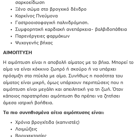
σαρκοείδωση
Ξένο σώμα στο βρογχικό δένδρο
Καρκίνος Πνεύμονα
Γαστροοισοφαγική παλινδρόμηση.
Συμφορητική καρδιακή ανεπάρκεια- βαλβιδοπάθεια
Παρενέργειες φαρμάκων
Ψυχογενής βήχας
ΑΙΜΟΠΤΥΣΗ
Η αιμόπτυση είναι η αποβολή αίματος με το βήχα. Μπορεί το
αίμα να είναι κόκκινο ζωηρό ή σκούρο ή να υπάρχει
πρόσμιξη στα πτύελα με αίμα. Συνήθως η ποσότητα του
αίματος είναι μικρή, όμως υπάρχουν περιπτώσεις που η
αιμόπτυση είναι μεγάλη και απειλητική για τη ζωή. Όταν
κάποιος παρατηρήσει αιμόπτυση θα πρέπει να ζητήσει
άμεσα ιατρική βοήθεια.
Τα πιο συνηθισμένα αίτια αιμόπτυσης είναι:
Χρόνια βρογχίτιδα (καπνιστές)
Λοιμώξεις
Βρογχεκτασίες