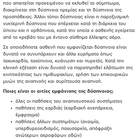
που απαιτείται προκειμένου να εκλυθεί το σύμπτωμα,
διακρίνεται στη δύσπνοια ηρεμίας και τη δύσπνοια της
προσπάθειας. Άλλοι τύποι δύσπνοιας είναι η παροξυσμική
νυκτερινή δύσπνοια που επέρχεται κατά τη διάρκεια του
ύπνου και η ορθόπνοια, κατά την οποία ο ασθενής εγείρεται
από το κρεβάτι του με έντονο αίσθημα έλλειψης αέρα.
Σε οποιοδήποτε ασθενή που εμφανίζεται δύσπνοια είναι
δυνατό να συνυπάρχουν και άλλα ευρήματα όπως
ταχυκαρδία, ταχύπνοια, κυάνωση και πυρετός. Κατά την
κλινική εξέταση είναι δυνατό να παρατηρηθεί ελάττωση της
κινητικότητας των ημιθωρακίων, χρήση των επικουρικών
μυών της αναπνοής και συρίττουσα αναπνοή.
Ποιες είναι οι αιτίες εμφάνισης της δύσπνοιας;
όλες οι παθήσεις του αναπνευστικού συστήματος
παθήσεις της καρδιάς (καρδιακή ανεπάρκεια,
έμφραγμα)
παθήσεις άλλων συστημάτων (αναιμία,
υπερθυρεοειδισμός, παχυσαρκία, απόφραξη
ανώτερων αεροφόρων οδών)