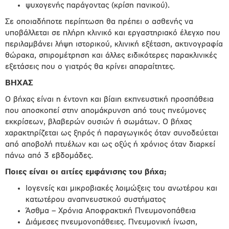
ψυχογενής παράγοντας (κρίση πανικού).
Σε οποιαδήποτε περίπτωση θα πρέπει ο ασθενής να
υποβάλλεται σε πλήρη κλινικό και εργαστηριακό έλεγχο που
περιλαμβάνει λήψη ιστορικού, κλινική εξέταση, ακτινογραφία
θώρακα, σπιρομέτρηση και άλλες ειδικότερες παρακλινικές
εξετάσεις που ο γιατρός θα κρίνει απαραίτητες.
ΒΗΧΑΣ
Ο βήχας είναι η έντονη και βίαιη εκπνευστική προσπάθεια
που αποσκοπεί στην απομάκρυνση από τους πνεύμονες
εκκρίσεων, βλαβερών ουσιών ή σωμάτων. Ο βήχας
χαρακτηρίζεται ως ξηρός ή παραγωγικός όταν συνοδεύεται
από αποβολή πτυέλων και ως οξύς ή χρόνιος όταν διαρκεί
πάνω από 3 εβδομάδες.
Ποιες είναι οι αιτίες εμφάνισης του βήχα;
Ιογενείς και μικροβιακές λοιμώξεις του ανωτέρου και
κατωτέρου αναπνευστικού συστήματος
Άσθμα – Χρόνια Αποφρακτική Πνευμονοπάθεια
Διάμεσες πνευμονοπάθειες. Πνευμονική ίνωση,