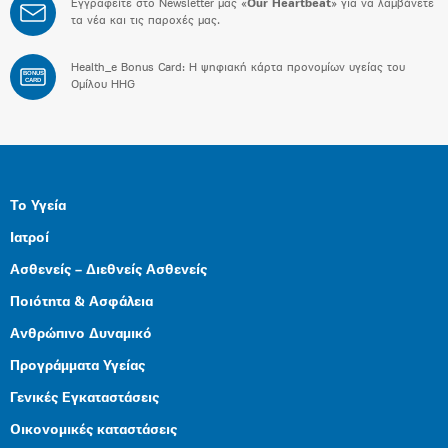
Εγγραφείτε στο Newsletter μας «
Our Heartbeat
» για να λαμβάνετε
τα νέα και τις παροχές μας.
Health_e Bonus Card: H ψηφιακή κάρτα προνομίων υγείας του
BONUS
CARD
Ομίλου HHG
Το Υγεία
Ιατροί
Ασθενείς – Διεθνείς Ασθενείς
Ποιότητα & Ασφάλεια
Ανθρώπινο Δυναμικό
Προγράμματα Υγείας
Γενικές Εγκαταστάσεις
Οικονομικές καταστάσεις