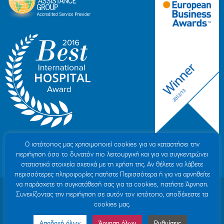
Ο ιστότοπoς μας χρησιμοποιεί cookies για να καταστήσει την
περιήγηση όσο το δυνατόν πιο λειτουργική και για να συγκεντρώνει
στατιστικά στοιχεία σχετικά με τη χρήση της. Αν θέλετε να λάβετε
περισσότερες πληροφορίες πατήστε Περισσότερα ή για να αρνηθείτε
να παράσχετε τη συγκατάθεσή σας για τα cookies, πατήστε Άρνηση.
© 2007-2026 ΥΓΕΙΑ Μ.Α.Ε
|
ΓΕΜΗ: 000279901000
Συνεχίζοντας την περιήγηση σε αυτόν τον ιστότοπο, αποδέχεστε τα
Όροι Χρήσης
|
Πολιτική Προστασίας Προσωπικών Δεδομένων
|
Πολιτική
cookies μας.
Cookies
|
Δήλωση Απορρήτου
|
Sitemap
Αποδοχή όλων
Άρνηση όλων
Ρυθμίσεις