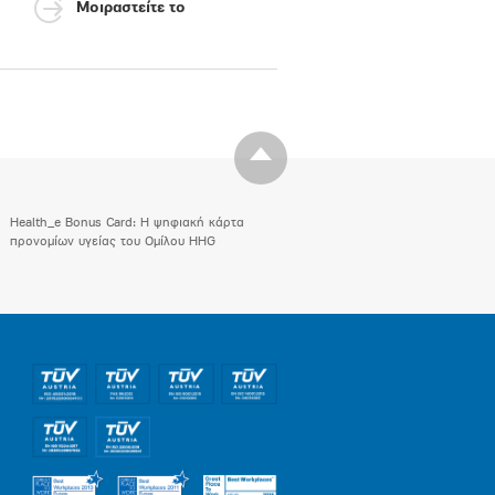
Μοιραστείτε το
Health_e Bonus Card: H ψηφιακή κάρτα
προνομίων υγείας του Ομίλου HHG