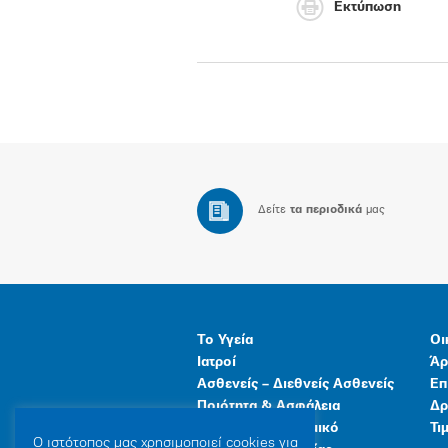
Εκτύπωση
Δείτε
τα περιοδικά
μας
Το Υγεία
Οι
Ιατροί
Άρ
Ασθενείς – Διεθνείς Ασθενείς
Επ
Ποιότητα & Ασφάλεια
Δρ
Ανθρώπινο Δυναμικό
Τι
Ο ιστότοπoς μας χρησιμοποιεί cookies για