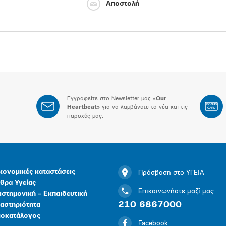
Αποστολή
Εγγραφείτε στο Newsletter μας «
Our
BONUS
Heartbeat
» για να λαμβάνετε τα νέα και τις
CARD
παροχές μας.
κονομικές καταστάσεις
Πρόσβαση στο ΥΓΕΙΑ
θρα Υγείας
Επικοινωνήστε μαζί μας
ιστημονική – Εκπαιδευτική
210 6867000
αστηριότητα
μοκατάλογος
Facebook