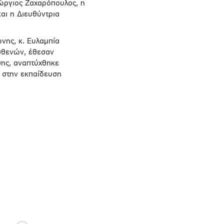
ώργιος Ζαχαρόπουλος, η
αι η Διευθύντρια
νης, κ. Ευλαμπία
σθενών, έθεσαν
σης, αναπτύχθηκε
ή στην εκπαίδευση