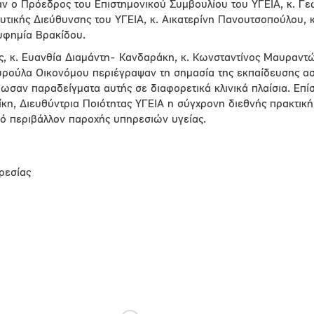
ν ο Πρόεδρος του Επιστημονικού Συμβουλίου του ΥΓΕΙΑ, κ. Γε
υτικής Διεύθυνσης του ΥΓΕΙΑ, κ. Αικατερίνη Πανουτσοπούλου, κ
Ευφημία Βρακίδου.
ας, κ. Ευανθία Διαμάντη- Κανδαράκη, κ. Κωνσταντίνος Μαυραντώ
αυρούλα Οικονόμου περιέγραψαν τη σημασία της εκπαίδευσης α
ωσαν παραδείγματα αυτής σε διαφορετικά κλινικά πλαίσια. Επί
σίκη, Διευθύντρια Ποιότητας ΥΓΕΙΑ η σύγχρονη διεθνής πρακτικ
ό περιβάλλον παροχής υπηρεσιών υγείας.
ρεσίας