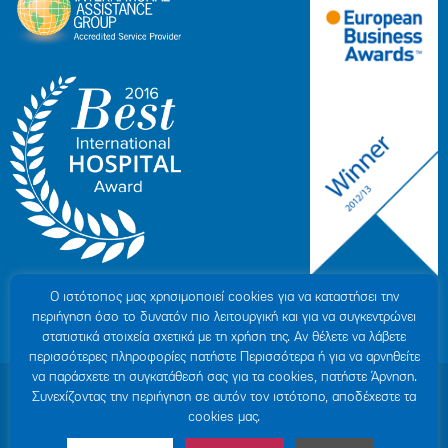
Ο ιστότοπoς μας χρησιμοποιεί cookies για να καταστήσει την
περιήγηση όσο το δυνατόν πιο λειτουργική και για να συγκεντρώνει
στατιστικά στοιχεία σχετικά με τη χρήση της. Αν θέλετε να λάβετε
περισσότερες πληροφορίες πατήστε Περισσότερα ή για να αρνηθείτε
να παράσχετε τη συγκατάθεσή σας για τα cookies, πατήστε Άρνηση.
© 2007-2026 ΥΓΕΙΑ Μ.Α.Ε
|
ΓΕΜΗ: 000279901000
Συνεχίζοντας την περιήγηση σε αυτόν τον ιστότοπο, αποδέχεστε τα
Όροι Χρήσης
|
Πολιτική Προστασίας Προσωπικών Δεδομένων
|
Πολιτική
cookies μας.
Cookies
|
Δήλωση Απορρήτου
|
Sitemap