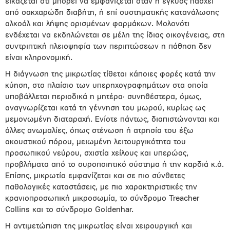
εικάζεται ότι μπορεί να εμφανίζεται όταν η έγκυος πάσχει
από σακχαρώδη διαβήτη, ή επί συστηματικής κατανάλωσης
αλκοόλ και λήψης ορισμένων φαρμάκων. Μολονότι
ενδέχεται να εκδηλώνεται σε μέλη της ίδιας οικογένειας, στη
συντριπτική πλειοψηφία των περιπτώσεων η πάθηση δεν
είναι κληρονομική.
Η διάγνωση της μικρωτίας τίθεται κάποιες φορές κατά την
κύηση, στο πλαίσιο των υπερηχογραφημάτων στα οποία
υποβάλλεται περιοδικά η μητέρα· συνηθέστερα, όμως,
αναγνωρίζεται κατά τη γέννηση του μωρού, κυρίως ως
μεμονωμένη διαταραχή. Ενίοτε πάντως, διαπιστώνονται και
άλλες ανωμαλίες, όπως στένωση ή ατρησία του έξω
ακουστικού πόρου, μειωμένη λειτουργικότητα του
προσωπικού νεύρου, σχιστία χείλους και υπερώας,
προβλήματα από το ουροποιητικό σύστημα ή την καρδιά κ.ά.
Επίσης, μικρωτία εμφανίζεται και σε πιο σύνθετες
παθολογικές καταστάσεις, με πιο χαρακτηριστικές την
κρανιοπροσωπική μικροσωμία, το σύνδρομο Treacher
Collins και το σύνδρομο Goldenhar.
Η αντιμετώπιση της μικρωτίας είναι χειρουργική και