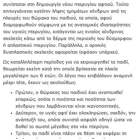
συνίσταται στη δημιουργία νέου πτερυγίου αφτιού. Τούτο
επιτυγχάνεται κατόπιν λήψης τμημάτων χόνδρων από τις
πλευρές του θώρακα του παιδιού, τα οποία, αφού
διαμορφωθούν σύμφωνα με τις ανατομικές ιδιαιτερότητες
του υγιούς πτερυγίου, εισάγονται ως ενιαίος χόνδρινος
σκελετός κάτω από το δέρμα της περιοχής του δύσμορφου
ή απλαστικού πτερυγίου. Παράλληλα, ο αρχικός
δυσπλαστικός σκελετός αφαιρείται (εφόσον υπάρχει).
Ως καταλληλότερη περίοδος για να χειρουργηθεί το παιδί,
θεωρείται εκείνη κατά την οποία βρίσκεται σε ηλικία
μεγαλύτερη των 6 ετών. Οι λόγοι που επιβάλλουν αναμονή
μέχρι τότε, έχουν ως ακολούθως:
Πρώτον, ο θώρακας του παιδιού έχει αναπτυχθεί
επαρκώς, οπότε η ποιότητα και ποσότητα των
χόνδρων που λαμβάνονται είναι ικανοποιητικές.
Δεύτερον, το υγιές αφτί έχει ολοκληρώσει, σχεδόν, την
ανάπτυξή του, οπότε συνιστά ασφαλή οδηγό ώστε να
δοθεί το σωστό μέγεθος στο νέο πτερύγιο.
Τρίτον, το παιδί είναι πλέον σε θέση να εκφέρει τη