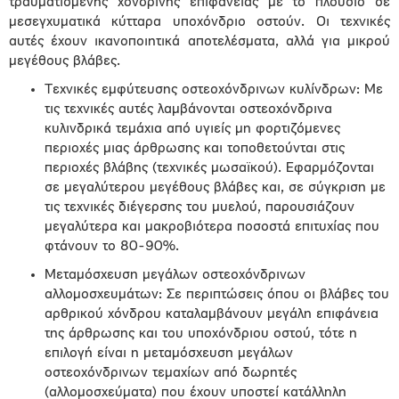
τραυματισμένης χόνδρινης επιφάνειας με το πλούσιο σε
μεσεγχυματικά κύτταρα υποχόνδριο οστούν. Οι τεχνικές
αυτές έχουν ικανοποιητικά αποτελέσματα, αλλά για μικρού
μεγέθους βλάβες.
Τεχνικές εμφύτευσης οστεοχόνδρινων κυλίνδρων: Με
τις τεχνικές αυτές λαμβάνονται οστεοχόνδρινα
κυλινδρικά τεμάχια από υγιείς μη φορτιζόμενες
περιοχές μιας άρθρωσης και τοποθετούνται στις
περιοχές βλάβης (τεχνικές μωσαϊκού). Εφαρμόζονται
σε μεγαλύτερου μεγέθους βλάβες και, σε σύγκριση με
τις τεχνικές διέγερσης του μυελού, παρουσιάζουν
μεγαλύτερα και μακροβιότερα ποσοστά επιτυχίας που
φτάνουν το 80-90%.
Μεταμόσχευση μεγάλων οστεοχόνδρινων
αλλομοσχευμάτων: Σε περιπτώσεις όπου οι βλάβες του
αρθρικού χόνδρου καταλαμβάνουν μεγάλη επιφάνεια
της άρθρωσης και του υποχόνδριου οστού, τότε η
επιλογή είναι η μεταμόσχευση μεγάλων
οστεοχόνδρινων τεμαχίων από δωρητές
(αλλομοσχεύματα) που έχουν υποστεί κατάλληλη