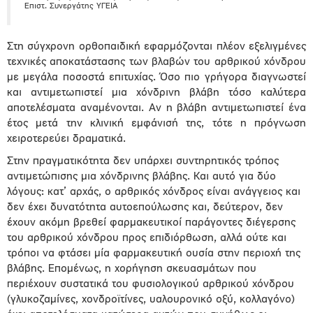
Επιστ. Συνεργάτης ΥΓΕΙΑ
Στη σύγχρονη ορθοπαιδική εφαρμόζονται πλέον εξελιγμένες
τεχνικές αποκατάστασης των βλαβών του αρθρικού χόνδρου
με μεγάλα ποσοστά επιτυχίας. Όσο πιο γρήγορα διαγνωστεί
και αντιμετωπιστεί μια χόνδρινη βλάβη τόσο καλύτερα
αποτελέσματα αναμένονται. Αν η βλάβη αντιμετωπιστεί ένα
έτος μετά την κλινική εμφάνισή της, τότε η πρόγνωση
χειροτερεύει δραματικά.
Στην πραγματικότητα δεν υπάρχει συντηρητικός τρόπος
αντιμετώπισης μια χόνδρινης βλάβης. Και αυτό για δύο
λόγους: κατ’ αρχάς, ο αρθρικός χόνδρος είναι ανάγγειος και
δεν έχει δυνατότητα αυτοεπούλωσης και, δεύτερον, δεν
έχουν ακόμη βρεθεί φαρμακευτικοί παράγοντες διέγερσης
του αρθρικού χόνδρου προς επιδιόρθωση, αλλά ούτε και
τρόποι να φτάσει μία φαρμακευτική ουσία στην περιοχή της
βλάβης. Επομένως, η χορήγηση σκευασμάτων που
περιέχουν συστατικά του φυσιολογικού αρθρικού χόνδρου
(γλυκοζαμίνες, χονδροϊτίνες, υαλουρονικό οξύ, κολλαγόνο)