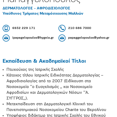
ΔΕΡΜΑΤΟΛΟΓΟΣ - ΑΦΡΟΔΙΣΙΟΛΟΓΟΣ
Υπεύθυνος Τμήματος Μεταμόσχευσης Μαλλιών
6932 229 171
210 686 7000
ipapagelopoulos@hygeia.gr
papaggelopoulos@yahoo.gr
Εκπαίδευση & Ακαδημαϊκοί Τίτλοι
Πτυχιούχος της Ιατρικής Σχολής
Κάτοχος τίτλου Iατρικής Eιδικότητας Δερματολογίας –
Αφροδισιολογίας από το 2007 (Ειδίκευση στα
Νοσοκομεία ‘‘ο Ευαγελισμός ,, και Νοσοκομείο
Αφροδισίων και Δερματολογικών Νόσων ‘‘Α.
ΣΥΓΓΡΟΣ,,).
Μετεκπαίδευση στη Δερματολογική Κλινική του
Πανεπιστημιακού Νοσοκομείου Charite του Βερολίνου
Υποψήφιος διδάκτωρ της Ιατρικής Σχολής του Εθνικού