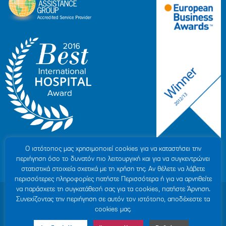
Ο ιστότοπoς μας χρησιμοποιεί cookies για να καταστήσει την
περιήγηση όσο το δυνατόν πιο λειτουργική και για να συγκεντρώνει
στατιστικά στοιχεία σχετικά με τη χρήση της. Αν θέλετε να λάβετε
περισσότερες πληροφορίες πατήστε Περισσότερα ή για να αρνηθείτε
να παράσχετε τη συγκατάθεσή σας για τα cookies, πατήστε Άρνηση.
© 2007-2026 ΥΓΕΙΑ Μ.Α.Ε
|
ΓΕΜΗ: 000279901000
Συνεχίζοντας την περιήγηση σε αυτόν τον ιστότοπο, αποδέχεστε τα
Όροι Χρήσης
|
Πολιτική Προστασίας Προσωπικών Δεδομένων
|
Πολιτική
cookies μας.
Cookies
|
Δήλωση Απορρήτου
|
Sitemap