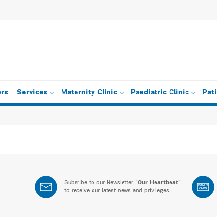
ors
Services
Maternity Clinic
Paediatric Clinic
Pat
Subsribe to our Newsletter “
Our Heartbeat
”
BONUS
CARD
to receive our latest news and privileges.