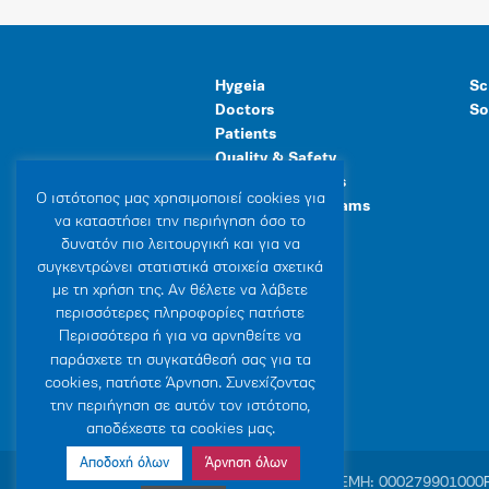
Hygeia
Sc
Doctors
So
Patients
Quality & Safety
Human Resources
Ο ιστότοπoς μας χρησιμοποιεί cookies για
Healthcare Programs
να καταστήσει την περιήγηση όσο το
General Facilities
δυνατόν πιο λειτουργική και για να
συγκεντρώνει στατιστικά στοιχεία σχετικά
με τη χρήση της. Αν θέλετε να λάβετε
περισσότερες πληροφορίες πατήστε
Περισσότερα ή για να αρνηθείτε να
παράσχετε τη συγκατάθεσή σας για τα
cookies, πατήστε Άρνηση. Συνεχίζοντας
την περιήγηση σε αυτόν τον ιστότοπο,
αποδέχεστε τα cookies μας.
Αποδοχή όλων
Άρνηση όλων
© 2007-2026 HYGEIA S.M.S.A.
|
ΓΕΜΗ: 000279901000