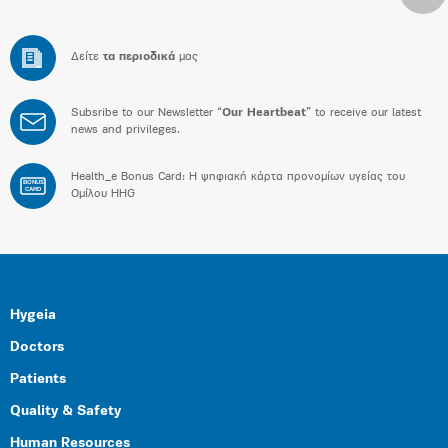
Δείτε
τα περιοδικά
μας
Subsribe to our Newsletter “
Our Heartbeat
” to receive our latest
news and privileges.
Health_e Bonus Card: H ψηφιακή κάρτα προνομίων υγείας του
BONUS
CARD
Ομίλου HHG
Hygeia
Doctors
Patients
Quality & Safety
Human Resources