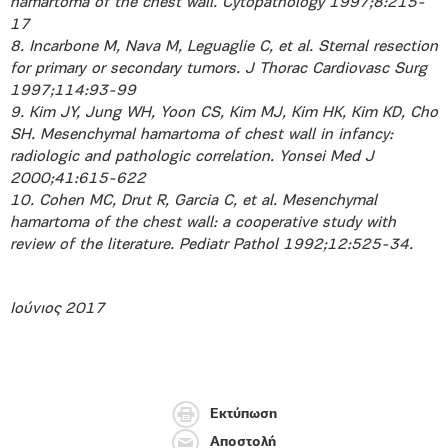
hamartoma of the chest wall. Cytopathology 1997;8:215-
17
8. Incarbone M, Nava M, Leguaglie C, et al. Sternal resection
for primary or secondary tumors. J Thorac Cardiovasc Surg
1997;114:93-99
9. Kim JY, Jung WH, Yoon CS, Kim MJ, Kim HK, Kim KD, Cho
SH. Mesenchymal hamartoma of chest wall in infancy:
radiologic and pathologic correlation. Yonsei Med J
2000;41:615-622
10. Cohen MC, Drut R, Garcia C, et al. Mesenchymal
hamartoma of the chest wall: a cooperative study with
review of the literature. Pediatr Pathol 1992;12:525-34.
Ιούνιος 2017
Εκτύπωση
Αποστολή