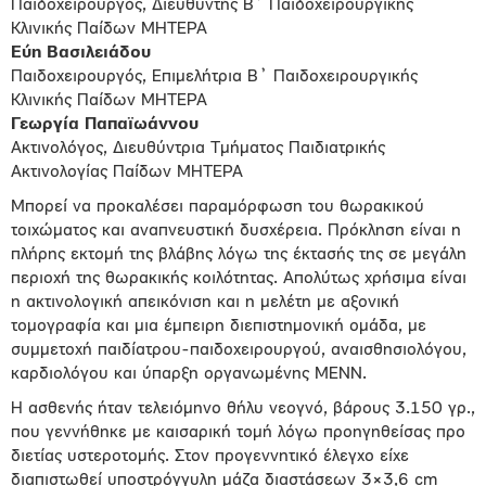
Παιδοχειρουργός, Διευθυντής Β᾽ Παιδοχειρουργικής
Κλινικής Παίδων ΜΗΤΕΡΑ
Εύη Βασιλειάδου
Παιδοχειρουργός, Επιμελήτρια Β᾽ Παιδοχειρουργικής
Κλινικής Παίδων ΜΗΤΕΡΑ
Γεωργία Παπαϊωάννου
Ακτινολόγος, Διευθύντρια Τμήματος Παιδιατρικής
Ακτινολογίας Παίδων ΜΗΤΕΡΑ
Μπορεί να προκαλέσει παραμόρφωση του θωρακικού
τοιχώματος και αναπνευστική δυσχέρεια. Πρόκληση είναι η
πλήρης εκτομή της βλάβης λόγω της έκτασής της σε μεγάλη
περιοχή της θωρακικής κοιλότητας. Απολύτως χρήσιμα είναι
η ακτινολογική απεικόνιση και η μελέτη με αξονική
τομογραφία και μια έμπειρη διεπιστημονική ομάδα, με
συμμετοχή παιδίατρου-παιδοχειρουργού, αναισθησιολόγου,
καρδιολόγου και ύπαρξη οργανωμένης ΜΕΝΝ.
H ασθενής ήταν τελειόμηνο θήλυ νεογνό, βάρους 3.150 γρ.,
που γεννήθηκε με καισαρική τομή λόγω προηγηθείσας προ
διετίας υστεροτομής. Στον προγεννητικό έλεγχο είχε
διαπιστωθεί υποστρόγγυλη μάζα διαστάσεων 3×3,6 cm