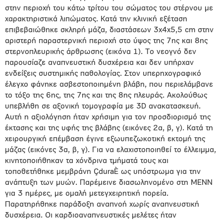
στην περιοχή του κάτω τρίτου του σώματος του στέρνου με
χαρακτηριστικά λιπώματος. Κατά την κλινική εξέταση
επιβεβαιώθηκε σκληρή μάζα, διαστάσεων 3x4x5,5 cm στην
αριστερή παραστερνική περιοχή στο ύψος της 7ης και 8ης
στερνοπλευρικής άρθρωσης (εικόνα 1). Το νεογνό δεν
παρουσίαζε αναπνευστική δυσχέρεια και δεν υπήρχαν
ενδείξεις συστημικής παθολογίας. Στον υπερηχογραφικό
έλεγχο φάνηκε ασβεστοποιημένη βλάβη, που περιελάμβανε
το τόξο της 6ης, της 7ης και της 8ης πλευράς. Ακολούθως
υπεβλήθη σε αξονική τομογραφία με 3D ανακατασκευή.
Αυτή η αξιολόγηση ήταν χρήσιμη για τον προσδιορισμό της
έκτασης και της υφής της βλάβης (εικόνες 2α, β, γ). Κατά τη
χειρουργική επέμβαση έγινε εξωυπεζωκοτική εκτομή της
μάζας (εικόνες 3α, β, γ). Για να ελαχιστοποιηθεί το έλλειμμα,
κινητοποιήθηκαν τα χόνδρινα τμήματά τους και
τοποθετήθηκε μεμβράνη ÇduraÈ ως υπόστρωμα για την
ανάπτυξη των μυών. Παρέμεινε διασωληνομένο στη ΜΕΝΝ
για 3 ημέρες, με ομαλή μετεγχειρητική πορεία.
Παρατηρήθηκε παράδοξη αναπνοή χωρίς αναπνευστική
δυσχέρεια. Οι καρδιοαναπνευστικές μελέτες ήταν