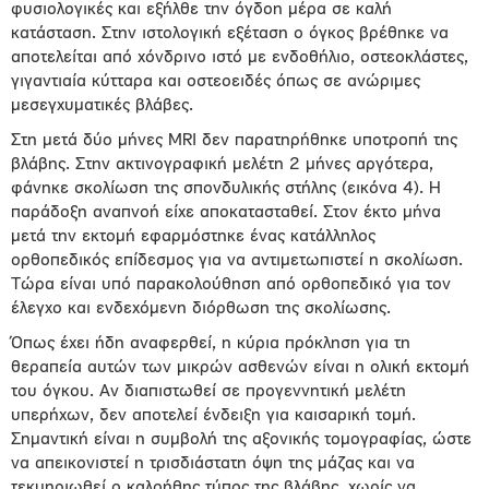
φυσιολογικές και εξήλθε την όγδοη μέρα σε καλή
κατάσταση. Στην ιστολογική εξέταση ο όγκος βρέθηκε να
αποτελείται από χόνδρινο ιστό με ενδοθήλιο, οστεοκλάστες,
γιγαντιαία κύτταρα και οστεοειδές όπως σε ανώριμες
μεσεγχυματικές βλάβες.
Στη μετά δύο μήνες MRI δεν παρατηρήθηκε υποτροπή της
βλάβης. Στην ακτινογραφική μελέτη 2 μήνες αργότερα,
φάνηκε σκολίωση της σπονδυλικής στήλης (εικόνα 4). Η
παράδοξη αναπνοή είχε αποκατασταθεί. Στον έκτο μήνα
μετά την εκτομή εφαρμόστηκε ένας κατάλληλος
ορθοπεδικός επίδεσμος για να αντιμετωπιστεί η σκολίωση.
Τώρα είναι υπό παρακολούθηση από ορθοπεδικό για τον
έλεγχο και ενδεχόμενη διόρθωση της σκολίωσης.
Όπως έχει ήδη αναφερθεί, η κύρια πρόκληση για τη
θεραπεία αυτών των μικρών ασθενών είναι η ολική εκτομή
του όγκου. Αν διαπιστωθεί σε προγεννητική μελέτη
υπερήχων, δεν αποτελεί ένδειξη για καισαρική τομή.
Σημαντική είναι η συμβολή της αξονικής τομογραφίας, ώστε
να απεικονιστεί η τρισδιάστατη όψη της μάζας και να
τεκμηριωθεί ο καλοήθης τύπος της βλάβης, χωρίς να