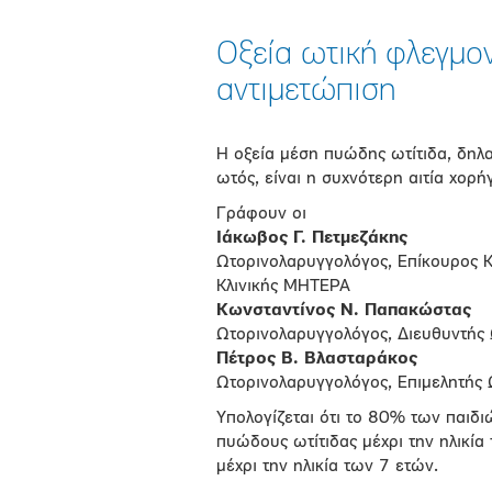
Οξεία ωτική φλεγμον
αντιμετώπιση
Η οξεία μέση πυώδης ωτίτιδα, δηλ
ωτός, είναι η συχνότερη αιτία χορή
Γράφουν οι
Ιάκωβος Γ. Πετμεζάκης
Ωτορινολαρυγγολόγος, Επίκουρος 
Κλινικής ΜΗΤΕΡΑ
Κωνσταντίνος Ν. Παπακώστας
Ωτορινολαρυγγολόγος, Διευθυντής
Πέτρος Β. Βλασταράκος
Ωτορινολαρυγγολόγος, Επιμελητής
Υπολογίζεται ότι το 80% των παιδι
πυώδους ωτίτιδας μέχρι την ηλικί
μέχρι την ηλικία των 7 ετών.