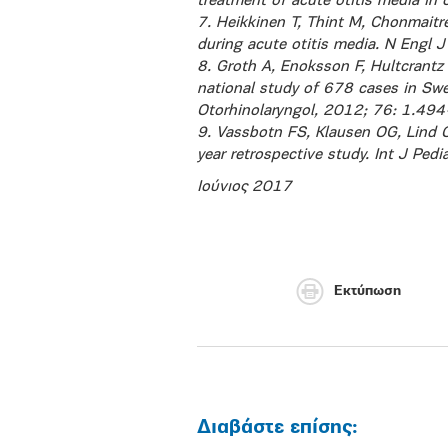
treatment of acute otitis media in
7. Heikkinen T, Thint M, Chonmaitre
during acute otitis media. N Engl
8. Groth A, Enoksson F, Hultcrantz 
national study of 678 cases in Swe
Otorhinolaryngol, 2012; 76: 1.494
9. Vassbotn FS, Klausen OG, Lind O
year retrospective study. Int J Ped
Ιούνιος 2017
Εκτύπωση
Διαβάστε επίσης: