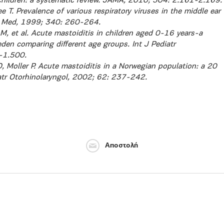
 children: a systematic review. JAMA, 2010; 304: 2.161-2.169.
e T. Prevalence of various respiratory viruses in the middle ear
 J Med, 1999; 340: 260-264.
M, et al. Acute mastoiditis in children aged 0-16 years-a
den comparing different age groups. Int J Pediatr
-1.500.
, Moller P. Acute mastoiditis in a Norwegian population: a 20
iatr Otorhinolaryngol, 2002; 62: 237-242.
Αποστολή