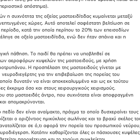
περιοστικό απόστημα).
ών η συχνότητα της οξείας μαστοειδίτιδας κυμαίνεται μεταξύ
νεπτυγμένες χώρες. Αυτό αποτελεί σαφέστατη βελτίωση σε
ν περίοδο, κατά την οποία περίπου το 20% των επεισοδίων
έληγε σε οξεία μαστοειδίτιδα, ενώ δεν ήταν σπάνια και η
ργική πάθηση. Το παιδί θα πρέπει να υποβληθεί σε
των αεροφόρων κυψελών της μαστοειδούς, με χρήση
ροτρυπάνου. Η προσπέλαση της μαστοειδούς γίνεται με
ι νευροδιεγέρτης για την επιβεβαίωση της πορείας του
οποίο δυνατόν να είναι αποκεκαλυμμένο και ως εκ τούτου
ς έκκριμα όσο και στους χειρουργικούς χειρισμούς.
δου στο μαστοειδές άντρο, που συχνότατα είναι αποφραγμένη
και απομακρύνονται.
ό πεδίο δεν είναι αναίμακτο, πράγμα το οποίο δυσχεραίνει τους
ίζεται ο οριζόντιος ημικύκλιος σωλήνας και το βραχύ σκέλος το
ανατολίζεται σε ό,τι αφορά την πορεία του προσωπικού νεύρου
νευροδιέγερση. Κατόπιν καθαρίζονται όλες οι πάσχουσες κυψέλες
θετείται παροχέτευση και το τραύμα συγκλείεται.