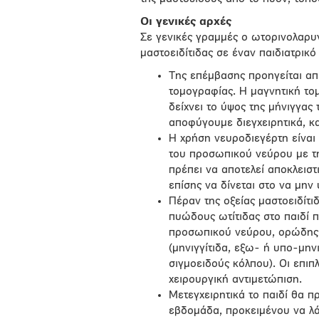
Οι γενικές αρχές
Σε γενικές γραμμές ο ωτορινολαρυγ
μαστοειδίτιδας σε έναν παιδιατρικό
Της επέμβασης προηγείται απ
τομογραφίας. Η μαγνητική το
δείχνει το ύψος της μήνιγγα
αποφύγουμε διεγχειρητικά, και
Η χρήση νευροδιεγέρτη είναι
του προσωπικού νεύρου με τ
πρέπει να αποτελεί αποκλεισ
επίσης να δίνεται στο να μη
Πέραν της οξείας μαστοειδίτι
πυώδους ωτίτιδας στο παιδί π
προσωπικού νεύρου, ορώδης ή
(μηνιγγίτιδα, εξω- ή υπο-μη
σιγμοειδούς κόλπου). Οι επιπ
χειρουργική αντιμετώπιση.
Μετεγχειρητικά το παιδί θα π
εβδομάδα, προκειμένου να λά