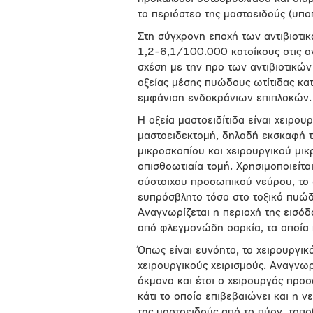
το περιόστεο της μαστοειδούς (υπο
Στη σύγχρονη εποχή των αντιβιοτικ
1,2-6,1/100.000 κατοίκους στις α
σχέση με την προ των αντιβιοτικώ
οξείας μέσης πυώδους ωτίτιδας κατ
εμφάνιση ενδοκράνιων επιπλοκών.
Η οξεία μαστοειδίτιδα είναι χειρου
μαστοειδεκτομή, δηλαδή εκσκαφή 
μικροσκοπίου και χειρουργικού μικ
οπισθοωτιαία τομή. Χρησιμοποιείτα
σύστοιχου προσωπικού νεύρου, το 
ευπρόσβλητο τόσο στο τοξικό πυώδε
Αναγνωρίζεται η περιοχή της εισό
από φλεγμονώδη σαρκία, τα οποία 
Όπως είναι ευνόητο, το χειρουργικ
χειρουργικούς χειρισμούς. Αναγνωρ
άκμονα και έτσι ο χειρουργός προσ
κάτι το οποίο επιβεβαιώνει και η 
της μαστοειδούς από το πύον, τοπο