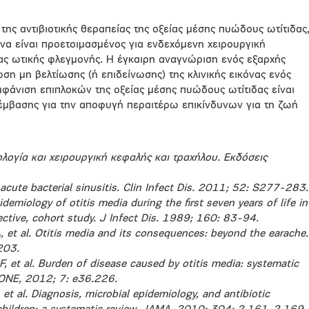
ης αντιβιοτικής θεραπείας της οξείας μέσης πυώδους ωτίτιδας
να είναι προετοιμασμένος για ενδεχόμενη χειρουργική
ίας ωτικής φλεγμονής. Η έγκαιρη αναγνώριση ενός εξαρχής
ωση μη βελτίωσης (ή επιδείνωσης) της κλινικής εικόνας ενός
μφάνιση επιπλοκών της οξείας μέσης πυώδους ωτίτιδας είναι
ρέμβασης για την αποφυγή περαιτέρω επικίνδυνων για τη ζωή
ογία και χειρουργική κεφαλής και τραχήλου. Εκδόσεις
acute bacterial sinusitis. Clin Infect Dis. 2011; 52: S277-283.
demiology of otitis media during the first seven years of life in
ective, cohort study. J Infect Dis. 1989; 160: 83-94.
, et al. Otitis media and its consequences: beyond the earache.
203.
F, et al. Burden of disease caused by otitis media: systematic
 ONE, 2012; 7: e36.226.
et al. Diagnosis, microbial epidemiology, and antibiotic