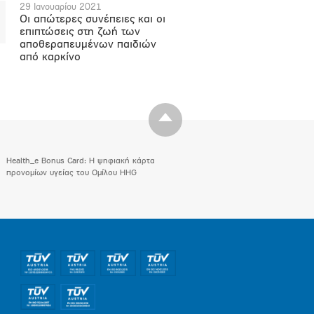
29 Ιανουαρίου 2021
Οι απώτερες συνέπειες και οι
επιπτώσεις στη ζωή των
αποθεραπευμένων παιδιών
από καρκίνο
Health_e Bonus Card: H ψηφιακή κάρτα
προνομίων υγείας του Ομίλου HHG