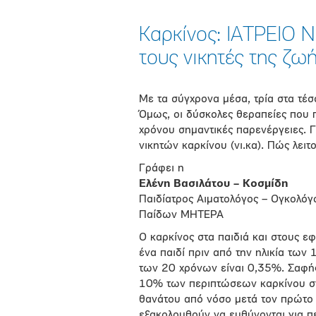
Καρκίνος: ΙΑΤΡΕΙΟ N
τους νικητές της ζω
Με τα σύγχρονα μέσα, τρία στα τέ
Όμως, οι δύσκολες θεραπείες που
χρόνου σημαντικές παρενέργειες. 
νικητών καρκίνου (νι.κα). Πώς λειτ
Γράφει η
Ελένη Βασιλάτου – Κοσμίδη
Παιδίατρος Αιματολόγος – Ογκολόγ
Παίδων ΜΗΤΕΡΑ
Ο καρκίνος στα παιδιά και στους ε
ένα παιδί πριν από την ηλικία των
των 20 χρόνων είναι 0,35%. Σαφής
10% των περιπτώσεων καρκίνου στις
θανάτου από νόσο μετά τον πρώτο 
εξακολουθούν να ευθύνονται για π