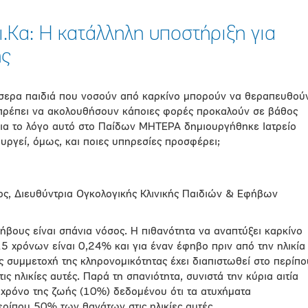
ι.Kα: Η κατάλληλη υποστήριξη για
ής
σσερα παιδιά που νοσούν από καρκίνο μπορούν να θεραπευθού
 πρέπει να ακολουθήσουν κάποιες φορές προκαλούν σε βάθος
Για το λόγο αυτό στο Παίδων ΜΗΤΕΡΑ δημιουργήθηκε Ιατρείο
ουργεί, όμως, και ποιες υπηρεσίες προσφέρει;
ος, Διευθύντρια Ογκολογικής Κλινικής Παιδιών & Εφήβων
φήβους είναι σπάνια νόσος. Η πιθανότητα να αναπτύξει καρκίνο
 15 χρόνων είναι 0,24% και για έναν έφηβο πριν από την ηλικία
 συμμετοχή της κληρονομικότητας έχει διαπιστωθεί στο περίπο
 ηλικίες αυτές. Παρά τη σπανιότητα, συνιστά την κύρια αιτία
χρόνο της ζωής (10%) δεδομένου ότι τα ατυχήματα
ερίπου 50% των θανάτων στις ηλικίες αυτές.