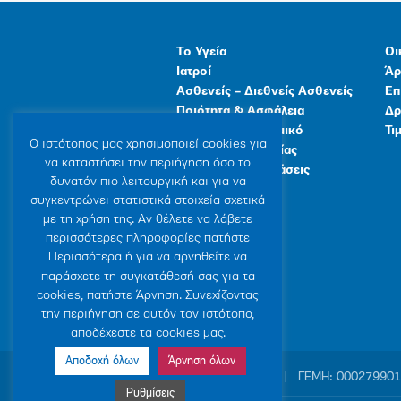
Το Υγεία
Οι
Ιατροί
Άρ
Ασθενείς – Διεθνείς Ασθενείς
Επ
Ποιότητα & Ασφάλεια
Δρ
Ανθρώπινο Δυναμικό
Τι
Ο ιστότοπoς μας χρησιμοποιεί cookies για
Προγράμματα Υγείας
να καταστήσει την περιήγηση όσο το
Γενικές Εγκαταστάσεις
δυνατόν πιο λειτουργική και για να
συγκεντρώνει στατιστικά στοιχεία σχετικά
με τη χρήση της. Αν θέλετε να λάβετε
περισσότερες πληροφορίες πατήστε
Περισσότερα ή για να αρνηθείτε να
παράσχετε τη συγκατάθεσή σας για τα
cookies, πατήστε Άρνηση. Συνεχίζοντας
την περιήγηση σε αυτόν τον ιστότοπο,
αποδέχεστε τα cookies μας.
Αποδοχή όλων
Άρνηση όλων
© 2007-2026 ΥΓΕΙΑ Μ.Α.Ε
|
ΓΕΜΗ: 00027990
Ρυθμίσεις