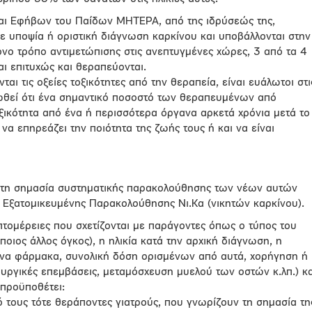
και Εφήβων του Παίδων ΜΗΤΕΡΑ, από της ιδρύσεώς της,
ε υποψία ή οριστική διάγνωση καρκίνου και υποβάλλονται στην
νο τρόπο αντιμετώπισης στις ανεπτυγμένες χώρες, 3 από τα 4
αι επιτυχώς και θεραπεύονται.
ται τις οξείες τοξικότητες από την θεραπεία, είναι ευάλωτοι στι
τωθεί ότι ένα σημαντικό ποσοστό των θεραπευμένων από
ξικότητα από ένα ή περισσότερα όργανα αρκετά χρόνια μετά το
 να επηρεάζει την ποιότητα της ζωής τους ή και να είναι
τη σημασία συστηματικής παρακολούθησης των νέων αυτών
Εξατομικευμένης Παρακολούθησης Νι.Κα (νικητών καρκίνου).
πτομέρειες που σχετίζονται με παράγοντες όπως ο τύπος του
οιος άλλος όγκος), η ηλικία κατά την αρχική διάγνωση, η
ένα φάρμακα, συνολική δόση ορισμένων από αυτά, χορήγηση ή
ουργικές επεμβάσεις, μεταμόσχευση μυελού των οστών κ.λπ.) κα
 προϋποθέτει:
ό τους τότε θεράποντες γιατρούς, που γνωρίζουν τη σημασία τη