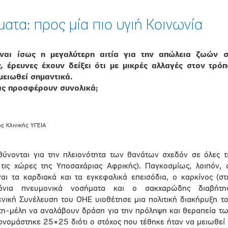
ατα: προς μία πιο υγιή Κοινωνία
ναι ίσως η μεγαλύτερη αιτία για την απώλεια ζωών σ
, έρευνες έχουν δείξει ότι με μικρές αλλαγές στον τρό
μειωθεί σημαντικά.
 μας προσφέρουν συνολικά;
ς Κλινικής ΥΓΕΙΑ
ύνονται για την πλειονότητα των θανάτων σχεδόν σε όλες τ
τις χώρες της Υποσαχάριας Αφρικής). Παγκοσμίως, λοιπόν, 
ναι τα καρδιακά και τα εγκεφαλικά επεισόδια, ο καρκίνος (στ
όνια πνευμονικά νοσήματα και ο σακχαρώδης διαβήτης
νική Συνέλευση του ΟΗΕ υιοθέτησε μια πολιτική διακήρυξη τ
τη-μέλη να αναλάβουν δράση για την πρόληψη και θεραπεία τ
νομάστηκε 25×25 διότι ο στόχος που τέθηκε ήταν να μειωθεί