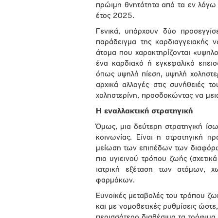
πρώιμη θνητότητα από τα εν λόγω
έτος 2025.
Γενικά, υπάρχουν δύο προσεγγίσ
παράδειγμα της καρδιαγγειακής ν
άτομα που χαρακτηρίζονται «υψηλ
ένα καρδιακό ή εγκεφαλικό επεισ
όπως υψηλή πίεση, υψηλή χοληστε
αρχικά αλλαγές στις συνήθειές τ
χοληστερίνη, προσδοκώντας να μει
Η εναλλακτική στρατηγική
Όμως, μια δεύτερη στρατηγική ίσ
κοινωνίας. Είναι η στρατηγική π
μείωση των επιπέδων των διαφόρ
πιο υγιεινού τρόπου ζωής (σχετικά
ιατρική εξέταση των ατόμων, χω
φαρμάκων.
Ευνοϊκές μεταβολές του τρόπου ζ
και με νομοθετικές ρυθμίσεις ώστε,
περισσότερο διαθέσιμα τα τρόφιμα 