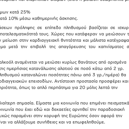
όμων κατά 25%
 κατά 10% μέσω καθημερινής άσκησης.
σεων πρόληψης σε επίπεδο πληθυσμού βασίζεται σε ισχυρ
ποτελεσματικότητά τους. Χώρες που κατάφεραν να μειώσουν 
 μείωση στην καρδιαγγειακή θνητότητα και μάλιστα κατέγραψ
ομα μετά την επιβολή της απαγόρευσης του καπνίσματος 
αλκοόλ αναμένεται να μειώσει κυρίως θανάτους από ορισμένα
 της ημερήσιας κατανάλωσης αλατιού σε ποσό κάτω από 2 γρ.
ληθυσμού καταναλώνει ποσότητες πάνω από 3 γρ./ημέρα) θα
ιαγγειακών επεισοδίων. Αντίστοιχη προστασία προσφέρει και
ριότητα, όπως το απλό περπάτημα για 20 μόλις λεπτά την
ιαίτερη σημασία. Είμαστε μια κοινωνία που επιμένει πεισματικ
κοινωνία που έχει εδώ και δεκαετίες αρνηθεί την παραδοσιακή
τυχώς παραμένει στην κορυφή της Ευρώπης όσον αφορά την
είναι να αλλάξουμε συνήθειες και να επωφεληθούμε.