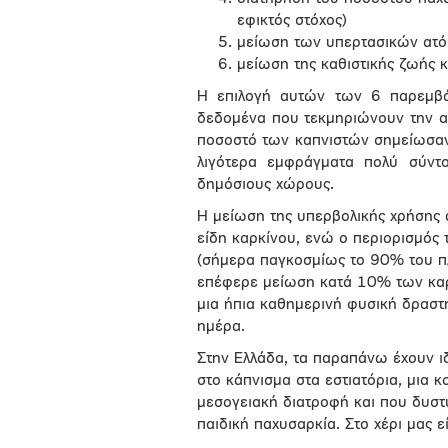
εφικτός στόχος)
μείωση των υπερτασικών ατ
μείωση της καθιστικής ζωής
Η επιλογή αυτών των 6 παρεμβά
δεδομένα που τεκμηριώνουν την α
ποσοστό των καπνιστών σημείωσαν
λιγότερα εμφράγματα πολύ σύντ
δημόσιους χώρους.
Η μείωση της υπερβολικής χρήσης 
είδη καρκίνου, ενώ ο περιορισμός
(σήμερα παγκοσμίως το 90% του π
επέφερε μείωση κατά 10% των καρδ
μια ήπια καθημερινή φυσική δραστη
ημέρα.
Στην Ελλάδα, τα παραπάνω έχουν ιδ
στο κάπνισμα στα εστιατόρια, μια 
μεσογειακή διατροφή και που δυσ
παιδική παχυσαρκία. Στο χέρι μας 