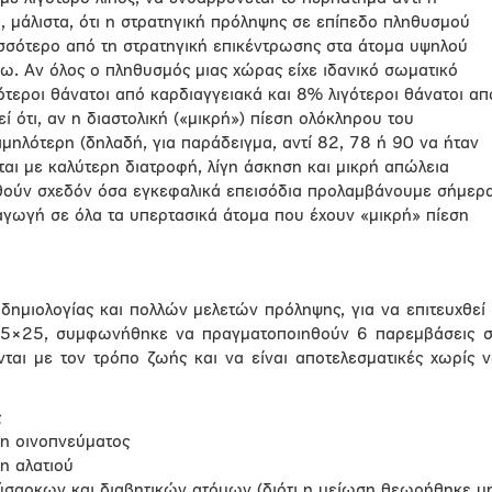
ι, μάλιστα, ότι η στρατηγική πρόληψης σε επίπεδο πληθυσμού
σσότερο από τη στρατηγική επικέντρωσης στα άτομα υψηλού
ω. Αν όλος ο πληθυσμός μιας χώρας είχε ιδανικό σωματικό
τεροι θάνατοι από καρδιαγγειακά και 8% λιγότεροι θάνατοι απ
εί ότι, αν η διαστολική («μικρή») πίεση ολόκληρου του
αμηλότερη (δηλαδή, για παράδειγμα, αντί 82, 78 ή 90 να ήταν
εται με καλύτερη διατροφή, λίγη άσκηση και μικρή απώλεια
ούν σχεδόν όσα εγκεφαλικά επεισόδια προλαμβάνουμε σήμερ
γωγή σε όλα τα υπερτασικά άτομα που έχουν «μικρή» πίεση
δημιολογίας και πολλών μελετών πρόληψης, για να επιτευχθεί
25×25, συμφωνήθηκε να πραγματοποιηθούν 6 παρεμβάσεις 
νται με τον τρόπο ζωής και να είναι αποτελεσματικές χωρίς 
ς
η οινοπνεύματος
η αλατιού
ύσαρκων και διαβητικών ατόμων (διότι η μείωση θεωρήθηκε μ