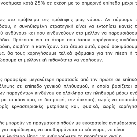
 νοσήματα κατά 25% σε σχέση με το σημερινό επίπεδο μέχρι 
εις στο πρόβλημα της πρόληψης μιας νόσου. Αν πάρουμε 
όσου, η συνηθισμένη στρατηγική είναι να εντοπίσει κανείς 
ού κινδύνου» και που κινδυνεύουν στο μέλλον να παρουσιάσο
όδιο. Πρόκειται για τα άτομα που έχουν παράγοντες κινδύν
ρόλη, διαβήτη ή καπνίζουν. Στα άτομα αυτά, αφού δοκιμάσου
ους, θα τους χορηγήσουμε τελικά φάρμακα για την πίεση ή 
ώσουμε τη μελλοντική πιθανότητα να νοσήσουν.
ως προσφέρει μεγαλύτερη προστασία από την πρώτη σε επίπε
ρόληψης σε επίπεδο γενικού πληθυσμού, η οποία βασίζεται 
ων παραγόντων κινδύνου σε ολόκληρο τον πληθυσμό μέσω εν
 με το κάπνισμα, τη διατροφή, την άσκηση), χωρίς να απαιτείτ
ρίς εργαστηριακές μετρήσεις και, φυσικά, χωρίς χορήγη
ωής μπορούν να πραγματοποιηθούν με εκστρατείες ενημέρωσης
 για παράδειγμα, να αποθαρρύνεται το κάπνισμα, να είναι
με λιγότερο λίπος, να ενθαρρύνεται το περπάτημα αντί η