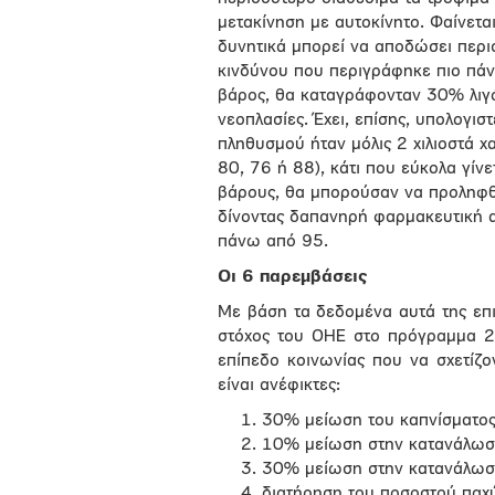
μετακίνηση με αυτοκίνητο. Φαίνετα
δυνητικά μπορεί να αποδώσει περι
κινδύνου που περιγράφηκε πιο πάν
βάρος, θα καταγράφονταν 30% λιγό
νεοπλασίες. Έχει, επίσης, υπολογιστ
πληθυσμού ήταν μόλις 2 χιλιοστά χ
80, 76 ή 88), κάτι που εύκολα γίν
βάρους, θα μπορούσαν να προληφθ
δίνοντας δαπανηρή φαρμακευτική α
πάνω από 95.
Οι 6 παρεμβάσεις
Με βάση τα δεδομένα αυτά της επι
στόχος του ΟΗΕ στο πρόγραμμα 
επίπεδο κοινωνίας που να σχετίζο
είναι ανέφικτες:
30% μείωση του καπνίσματο
10% μείωση στην κατανάλωσ
30% μείωση στην κατανάλωσ
διατήρηση του ποσοστού παχ