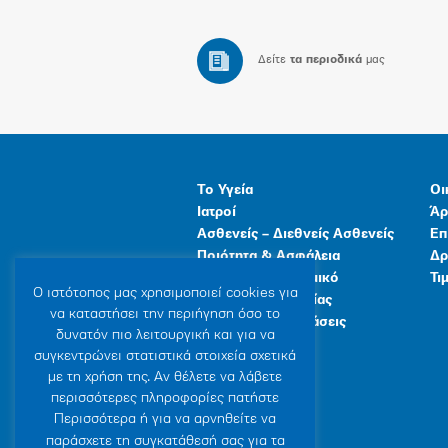
Δείτε
τα περιοδικά
μας
Το Υγεία
Οι
Ιατροί
Άρ
Ασθενείς – Διεθνείς Ασθενείς
Επ
Ποιότητα & Ασφάλεια
Δρ
Ανθρώπινο Δυναμικό
Τι
Ο ιστότοπoς μας χρησιμοποιεί cookies για
Προγράμματα Υγείας
να καταστήσει την περιήγηση όσο το
Γενικές Εγκαταστάσεις
δυνατόν πιο λειτουργική και για να
συγκεντρώνει στατιστικά στοιχεία σχετικά
με τη χρήση της. Αν θέλετε να λάβετε
περισσότερες πληροφορίες πατήστε
Περισσότερα ή για να αρνηθείτε να
παράσχετε τη συγκατάθεσή σας για τα