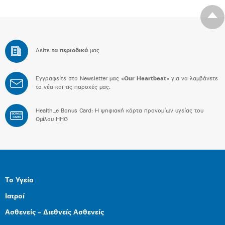
Δείτε
τα περιοδικά
μας
Εγγραφείτε στο Newsletter μας «
Our Heartbeat
» για να λαμβάνετε
τα νέα και τις παροχές μας.
Health_e Bonus Card: H ψηφιακή κάρτα προνομίων υγείας του
BONUS
CARD
Ομίλου HHG
Το Υγεία
Ιατροί
Ασθενείς – Διεθνείς Ασθενείς