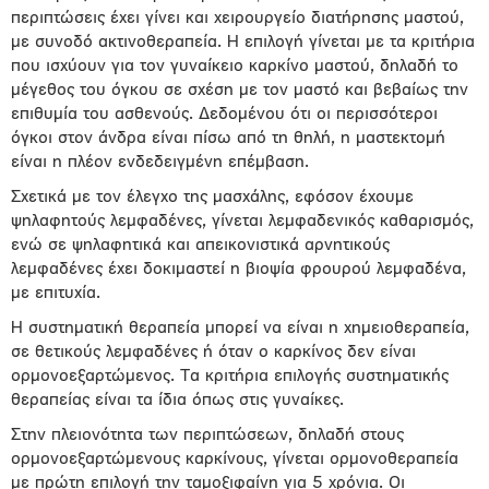
περιπτώσεις έχει γίνει και χειρουργείο διατήρησης µαστού,
µε συνοδό ακτινοθεραπεία. Η επιλογή γίνεται µε τα κριτήρια
που ισχύουν για τον γυναίκειο καρκίνο µαστού, δηλαδή το
µέγεθος του όγκου σε σχέση µε τον µαστό και βεβαίως την
επιθυµία του ασθενούς. ∆εδοµένου ότι οι περισσότεροι
όγκοι στον άνδρα είναι πίσω από τη θηλή, η µαστεκτοµή
είναι η πλέον ενδεδειγµένη επέµβαση.
Σχετικά µε τον έλεγχο της µασχάλης, εφόσον έχουµε
ψηλαφητούς λεµφαδένες, γίνεται λεµφαδενικός καθαρισµός,
ενώ σε ψηλαφητικά και απεικονιστικά αρνητικούς
λεµφαδένες έχει δοκιµαστεί η βιοψία φρουρού λεµφαδένα,
µε επιτυχία.
Η συστηµατική θεραπεία µπορεί να είναι η χηµειοθεραπεία,
σε θετικούς λεµφαδένες ή όταν ο καρκίνος δεν είναι
ορµονοεξαρτώµενος. Τα κριτήρια επιλογής συστηµατικής
θεραπείας είναι τα ίδια όπως στις γυναίκες.
Στην πλειονότητα των περιπτώσεων, δηλαδή στους
ορµονοεξαρτώµενους καρκίνους, γίνεται ορµονοθεραπεία
µε πρώτη επιλογή την ταµοξιφαίνη για 5 χρόνια. Οι