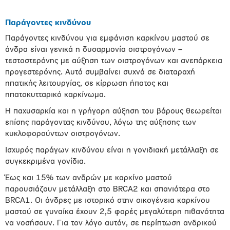
Παράγοντες κινδύνου
Παράγοντες κινδύνου για εµφάνιση καρκίνου µαστού σε
άνδρα είναι γενικά η δυσαρµονία οιστρογόνων –
τεστοστερόνης µε αύξηση των οιστρογόνων και ανεπάρκεια
προγεστερόνης. Αυτό συµβαίνει συχνά σε διαταραχή
ηπατικής λειτουργίας, σε κίρρωση ήπατος και
ηπατοκυτταρικό καρκίνωµα.
Η παχυσαρκία και η γρήγορη αύξηση του βάρους θεωρείται
επίσης παράγοντας κινδύνου, λόγω της αύξησης των
κυκλοφορούντων οιστρογόνων.
Ισχυρός παράγων κινδύνου είναι η γονιδιακή µετάλλαξη σε
συγκεκριµένα γονίδια.
Έως και 15% των ανδρών µε καρκίνο µαστού
παρουσιάζουν µετάλλαξη στο BRCA2 και σπανιότερα στο
BRCA1. Οι άνδρες µε ιστορικό στην οικογένεια καρκίνου
µαστού σε γυναίκα έχουν 2,5 φορές µεγαλύτερη πιθανότητα
να νοσήσουν. Για τον λόγο αυτόν, σε περίπτωση ανδρικού