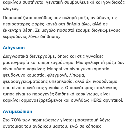
καρκίνου συστήνεται γενετική συµβουλευτική και γονιδιακός
έλεγχος.
Παρουσιάζεται συνήθως σαν σκληρή µάζα, ανώδυνη, τις
περισσότερες φορές κοντά στη θηλαία άλω, αλλά σε
έκκεντρη θέση. Σε µεγάλο ποσοστό έχουµε διογκωµένους
λεµφαδένες λόγω διήθησης.
∆ιάγνωση
∆ιαγνωστικά διενεργούµε, όπως και στις γυναίκες,
µαστογραφία και υπερηχογράφηµα. Μια ψηλαφητή µάζα δεν
είναι πάντα καρκίνος. Μπορεί να είναι γυναικοµαστία,
ψευδογυναικοµαστία, φλεγµονή, λίπωµα,
ψευδοαγγειωµατώδης υπερπλασία, αλλά όχι ινοαδένωµα,
που είναι συχνό στις γυναίκες. Ο συχνότερος ιστολογικός
τύπος είναι το πορογενές διηθητικό καρκίνωµα, είναι
καρκίνοι ορµονοεξαρτώµενοι και συνήθως HER2 αρνητικοί.
Αντιµετώπιση
Στο 70% των περιπτώσεων γίνεται µαστεκτοµή λόγω
ανατοµίας του ανδρικού µαστού, ενώ σε κάποιες