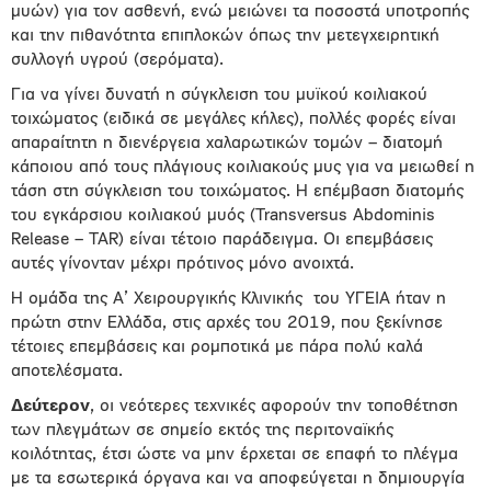
μυών) για τον ασθενή, ενώ μειώνει τα ποσοστά υποτροπής
και την πιθανότητα επιπλοκών όπως την μετεγχειρητική
συλλογή υγρού (σερόματα).
Για να γίνει δυνατή η σύγκλειση του μυϊκού κοιλιακού
τοιχώματος (ειδικά σε μεγάλες κήλες), πολλές φορές είναι
απαραίτητη η διενέργεια χαλαρωτικών τομών – διατομή
κάποιου από τους πλάγιους κοιλιακούς μυς για να μειωθεί η
τάση στη σύγκλειση του τοιχώματος. Η επέμβαση διατομής
του εγκάρσιου κοιλιακού μυός (Transversus Abdominis
Release – TAR) είναι τέτοιο παράδειγμα. Οι επεμβάσεις
αυτές γίνονταν μέχρι πρότινος μόνο ανοιχτά.
Η ομάδα της Α’ Χειρουργικής Κλινικής
του ΥΓΕΙΑ ήταν η
πρώτη στην Ελλάδα, στις αρχές του 2019, που ξεκίνησε
τέτοιες επεμβάσεις και ρομποτικά με πάρα πολύ καλά
αποτελέσματα.
Δεύτερον
, οι νεότερες τεχνικές αφορούν την τοποθέτηση
των πλεγμάτων σε σημείο εκτός της περιτοναϊκής
κοιλότητας, έτσι ώστε να μην έρχεται σε επαφή το πλέγμα
με τα εσωτερικά όργανα και να αποφεύγεται η δημιουργία