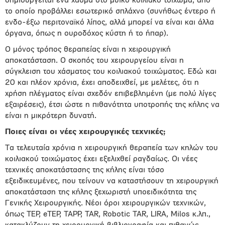
δημιουργείται ένα χάσμα στο μυϊκό κοιλιακό τοίχωμα, από
το οποίο προβάλλει εσωτερικό σπλάχνο (συνήθως έντερο ή
ενδο-έξω περιτοναϊκό λίπος, αλλά μπορεί να είναι και άλλα
όργανα, όπως η ουροδόχος κύστη ή το ήπαρ).
Ο μόνος τρόπος θεραπείας είναι η χειρουργική
αποκατάσταση. Ο σκοπός του χειρουργείου είναι η
σύγκλειση του χάσματος του κοιλιακού τοιχώματος. Εδώ και
20 και πλέον χρόνια, έχει αποδειχθεί, με μελέτες, ότι η
χρήση πλέγματος είναι σχεδόν επιβεβλημένη (με πολύ λίγες
εξαιρέσεις), έτσι ώστε η πιθανότητα υποτροπής της κήλης να
είναι η μικρότερη δυνατή.
Ποιες είναι οι νέες χειρουργικές τεχνικές;
Τα τελευταία χρόνια η χειρουργική θεραπεία των κηλών του
κοιλιακού τοιχώματος έχει εξελιχθεί ραγδαίως. Οι νέες
τεχνικές αποκατάστασης της κήλης είναι τόσο
εξειδικευμένες, που τείνουν να καταστήσουν τη χειρουργική
αποκατάσταση της κήλης ξεχωριστή υποειδικότητα της
Γενικής Χειρουργικής. Νέοι όροι χειρουργικών τεχνικών,
όπως TEP, eTEP, TAPP, TAR, Robotic TAR, LIRA, Milos κ.λπ.,