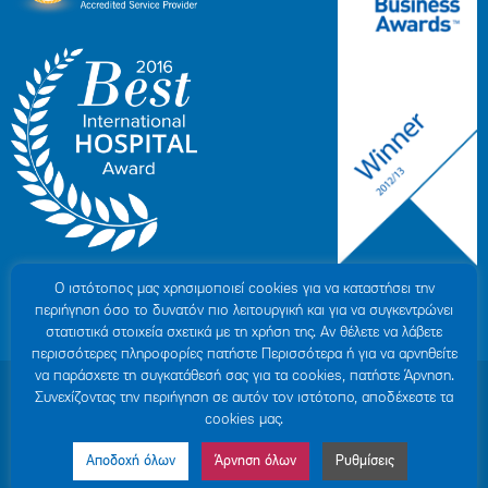
Ο ιστότοπoς μας χρησιμοποιεί cookies για να καταστήσει την
περιήγηση όσο το δυνατόν πιο λειτουργική και για να συγκεντρώνει
στατιστικά στοιχεία σχετικά με τη χρήση της. Αν θέλετε να λάβετε
περισσότερες πληροφορίες πατήστε Περισσότερα ή για να αρνηθείτε
να παράσχετε τη συγκατάθεσή σας για τα cookies, πατήστε Άρνηση.
© 2007-2026 ΥΓΕΙΑ Μ.Α.Ε
|
ΓΕΜΗ: 000279901000
Συνεχίζοντας την περιήγηση σε αυτόν τον ιστότοπο, αποδέχεστε τα
Όροι Χρήσης
|
Πολιτική Προστασίας Προσωπικών Δεδομένων
|
Πολιτική
cookies μας.
Cookies
|
Δήλωση Απορρήτου
|
Sitemap
Αποδοχή όλων
Άρνηση όλων
Ρυθμίσεις
Made by MINOANDESIGN