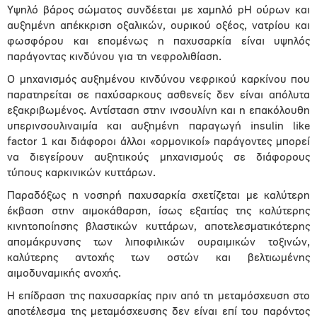
Υψηλό βάρος σώματος συνδέεται με χαμηλό pH ούρων και
αυξημένη απέκκριση οξαλικών, ουρικού οξέος, νατρίου και
φωσφόρου και επομένως η παχυσαρκία είναι υψηλός
παράγοντας κινδύνου για τη νεφρολιθίαση.
Ο μηχανισμός αυξημένου κινδύνου νεφρικού καρκίνου που
παρατηρείται σε παχύσαρκους ασθενείς δεν είναι απόλυτα
εξακριβωμένος. Αντίσταση στην ινσουλίνη και η επακόλουθη
υπερινσουλιναιμία και αυξημένη παραγωγή insulin like
factor 1 και διάφοροι άλλοι «ορμονικοί» παράγοντες μπορεί
να διεγείρουν αυξητικούς μηχανισμούς σε διάφορους
τύπους καρκινικών κυττάρων.
Παραδόξως η νοσηρή παχυσαρκία σχετίζεται με καλύτερη
έκβαση στην αιμοκάθαρση, ίσως εξαιτίας της καλύτερης
κινητοποίησης βλαστικών κυττάρων, αποτελεσματικότερης
απομάκρυνσης των λιποφιλικών ουραιμικών τοξινών,
καλύτερης αντοχής των οστών και βελτιωμένης
αιμοδυναμικής ανοχής.
Η επίδραση της παχυσαρκίας πριν από τη μεταμόσχευση στο
αποτέλεσμα της μεταμόσχευσης δεν είναι επί του παρόντος