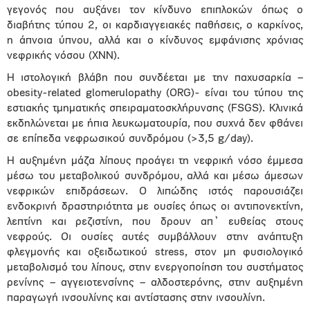
γεγονός που αυξάνει τον κίνδυνο επιπλοκών όπως ο
διαβήτης τύπου 2, οι καρδιαγγειακές παθήσεις, ο καρκίνος,
η άπνοια ύπνου, αλλά και ο κίνδυνος εμφάνισης χρόνιας
νεφρικής νόσου (ΧΝΝ).
Η ιστολογική βλάβη που συνδέεται με την παχυσαρκία –
obesity-related glomerulopathy (ORG)- είναι του τύπου της
εστιακής τμηματικής σπειραματοσκλήρυνσης (FSGS). Κλινικά
εκδηλώνεται με ήπια λευκωματουρία, που συχνά δεν φθάνει
σε επίπεδα νεφρωσικού συνδρόμου (>3,5 g/day).
Η αυξημένη μάζα λίπους προάγει τη νεφρική νόσο έμμεσα
μέσω του μεταβολικού συνδρόμου, αλλά και μέσω άμεσων
νεφρικών επιδράσεων. Ο λιπώδης ιστός παρουσιάζει
ενδοκρινή δραστηριότητα με ουσίες όπως οι αντιπονεκτίνη,
λεπτίνη και ρεζιστίνη, που δρουν απ᾽ ευθείας στους
νεφρούς. Οι ουσίες αυτές συμβάλλουν στην ανάπτυξη
φλεγμονής και οξειδωτικού stress, στον μη φυσιολογικό
μεταβολισμό του λίπους, στην ενεργοποίηση του συστήματος
ρενίνης – αγγειοτενσίνης – αλδοστερόνης, στην αυξημένη
παραγωγή ινσουλίνης και αντίστασης στην ινσουλίνη.