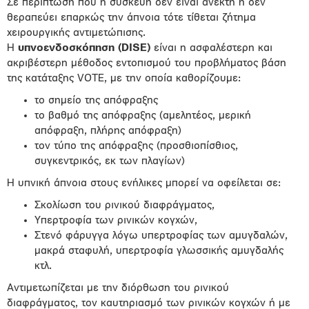
Σε περίπτωση που η συσκευή δεν είναι ανεκτή ή δεν
θεραπεύει επαρκώς την άπνοια τότε τίθεται ζήτημα
χειρουργικής αντιμετώπισης.
Η
υπνοενδοσκόπηση (DISE)
είναι η ασφαλέστερη και
ακριβέστερη μέθοδος εντοπισμού του προβλήματος βάση
της κατάταξης VOTE, με την οποία καθορίζουμε:
το σημείο της απόφραξης
το βαθμό της απόφραξης (αμελητέος, μερική
απόφραξη, πλήρης απόφραξη)
τον τύπο της απόφραξης (προσθιοπίσθιος,
συγκεντρικός, εκ των πλαγίων)
Η υπνική άπνοια στους ενήλικες μπορεί να οφείλεται σε:
Σκολίωση του ρινικού διαφράγματος,
Υπερτροφία των ρινικών κογχών,
Στενό φάρυγγα λόγω υπερτροφίας των αμυγδαλών,
μακρά σταφυλή, υπερτροφία γλωσσικής αμυγδαλής
κτλ.
Αντιμετωπίζεται με την διόρθωση του ρινικού
διαφράγματος, τον καυτηριασμό των ρινικών κογχών ή με