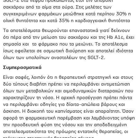
SGLT-2 στα νεφρά προκαλώντας έτσι την αποβολή
σακχάρου από το αίμα στα ούρα. Στις μελέτες των
συγκεκριμένων φαρμάκων μειώθηκε κατά περίπου 30% η
ολική θνητότητα και κατά 35% η καρδιαγγειακή θνητότητα
Τα αποτελέσματα θεωρούνται επαναστατικά γιατί δείχνουν
ότι πέρα από την μείωση του σακχάρου και της Hb A1c, έχει
σημασία και το φάρμακο που τα μειώνει. Το αποτέλεσμα
ίσως οφείλεται σε οσμωτική διούρηση και αποτελεί ιδιότητα
όλων των υπολοίπων αναστολέων της SGLT-2.
Συμπερασματικά
Είναι σαφές, λοιπόν ότι η θεραπευτική στρατηγική και στους
δύο τύπους διαβήτη πρέπει να περιλαμβάνει αντιμετώπιση
όλων των μεταβολικών και αιμοδυναμικών διαταραχών που
χαρακτηρίζουν τη νόσο. Η αρχική προσέγγιση πρέπει πάντα
να περιλαμβάνει οδηγίες για δίαιτα-απώλεια βάρους και
άσκηση. Η διακοπή του καπνίσματος είναι απαραίτητη. Όσον
αφορά τη φαρμακευτική παρέμβαση και λαμβάνοντας υπόψη
την προοδευτική φύση της νόσου και την αποδεδειγμένη
αποτελεσματικότητα της πρόωρης εντατικής θεραπείας, οι