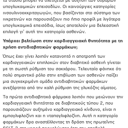
τα στάδια μπορεί να σχετίζεται με αύξηση των σοβαρών
υπογλυκαιμικών επεισοδίων. Οι καινούργιες κατηγορίες
ινσουλινοεκκριταγωγών, που βασίζονται στο σύστημα των
ινκρετινών και παρουσιάζουν πιο ήπιο προφίλ με λιγότερα
υπογλυκαιμικά επεισόδια, ίσως αποτελούν μια δελεαστική
επιλογή γι’ αυτή την κατηγορία ασθενών.
Υπάρχει βελτίωση στην καρδιαγγειακή θνητότητα με τη
χρήση αντιδιαβητικών φαρμάκων;
Όπως έχει γίνει λοιπόν κατανοητό η αποτροπή των
καρδιαγγειακών επιπλοκών στον διαβητικό ασθενή γίνεται
με τη σωστή ρύθμιση του σακχάρου. Τελευταία φάνηκε ότι
πολύ σημαντικό ρόλο στην επιβίωση των ασθενών παίζει
μια συγκεκριμένη ομάδα αντιδιαβητικών φαρμάκων
ανεξάρτητα από την καλή ρύθμιση της γλυκόζης αίματος.
Τα πρώτα αντιδιαβητικά φάρμακα λοιπόν που μειώνουν την
καρδιαγγειακή θνητότητα σε διαβητικούς τύπου 2, που
παρουσιάζουν αυξημένο καρδιαγγειακό κίνδυνο, είναι η
εμπαγλιφλοζίνη και η νταπαγλιφλοζίνη. Αυτή η κατηγορία
φαρμάκων δρα αναστέλλοντας τη δράση της πρωτεΐνης