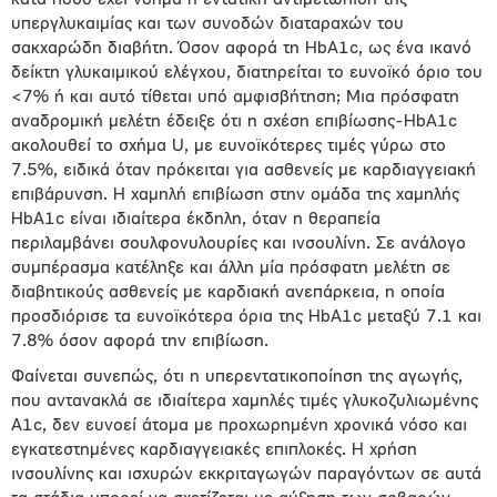
κατά πόσο έχει νόημα η εντατική αντιμετώπιση της
υπεργλυκαιμίας και των συνοδών διαταραχών του
σακχαρώδη διαβήτη. Όσον αφορά τη HbA1c, ως ένα ικανό
δείκτη γλυκαιμικού ελέγχου, διατηρείται το ευνοϊκό όριο του
<7% ή και αυτό τίθεται υπό αμφισβήτηση; Μια πρόσφατη
αναδρομική μελέτη έδειξε ότι η σχέση επιβίωσης-HbA1c
ακολουθεί το σχήμα U, με ευνοϊκότερες τιμές γύρω στο
7.5%, ειδικά όταν πρόκειται για ασθενείς με καρδιαγγειακή
επιβάρυνση. Η χαμηλή επιβίωση στην ομάδα της χαμηλής
HbA1c είναι ιδιαίτερα έκδηλη, όταν η θεραπεία
περιλαμβάνει σουλφονυλουρίες και ινσουλίνη. Σε ανάλογο
συμπέρασμα κατέληξε και άλλη μία πρόσφατη μελέτη σε
διαβητικούς ασθενείς με καρδιακή ανεπάρκεια, η οποία
προσδιόρισε τα ευνοϊκότερα όρια της HbA1c μεταξύ 7.1 και
7.8% όσον αφορά την επιβίωση.
Φαίνεται συνεπώς, ότι η υπερεντατικοποίηση της αγωγής,
που αντανακλά σε ιδιαίτερα χαμηλές τιμές γλυκοζυλιωμένης
Α1c, δεν ευνοεί άτομα με προχωρημένη χρονικά νόσο και
εγκατεστημένες καρδιαγγειακές επιπλοκές. Η χρήση
ινσουλίνης και ισχυρών εκκριταγωγών παραγόντων σε αυτά