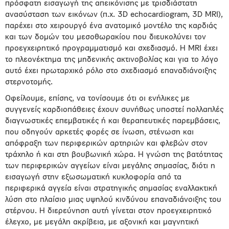
πρόσφατη εισαγωγή της απεικόνισης με τρισδιάστατη
ανασύσταση των εικόνων (π.χ. 3D echocardiogram, 3D ΜRI),
παρέχει στο χειρουργό ένα ανατομικό μοντέλο της καρδιάς
και των δομών του μεσοθωρακίου που διευκολύνει τον
προεγχειρητικό προγραμματισμό και σχεδιασμό. Η MRI έχει
το πλεονέκτημα της μηδενικής ακτινοβολίας και για το λόγο
αυτό έχει πρωταρχικό ρόλο στο σχεδιασμό επαναδιάνοιξης
στερνοτομής.
Οφείλουμε, επίσης, να τονίσουμε ότι οι ενήλικες με
συγγενείς καρδιοπάθειες έχουν συνήθως υποστεί πολλαπλές
διαγνωστικές επεμβατικές ή και θεραπευτικές παρεμβάσεις,
που οδηγούν αρκετές φορές σε ίνωση, στένωση και
απόφραξη των περιφερικών αρτηριών και φλεβών στον
τράχηλο ή και στη βουβωνική χώρα. Η γνώση της βατότητας
των περιφερικών αγγείων είναι μεγάλης σημασίας, διότι η
εισαγωγή στην εξωσωματική κυκλοφορία από τα
περιφερικά αγγεία είναι στρατηγικής σημασίας εναλλακτική
λύση στο πλαίσιο μιας υψηλού κινδύνου επαναδιάνοιξης του
στέρνου. Η διερεύνηση αυτή γίνεται στον προεγχειρητικό
έλεγχο, με μεγάλη ακρίβεια, με αξονική και μαγνητική