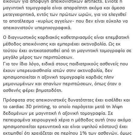
εικόνων για αποφυγή απεικονιστικών artifacts. Ενίοτε η
μαγνητική τομογραφία είναι απαραίτητη ακόμα και άμεσα
μετεγχειρητικά, εντός των πρώτων ωρών, για να ελεγχθεί
το αποτέλεσμα -κυρίως αγγείων- που δεν είναι εύκολο να
απεικονιστούν υπερηχογραφικά.
Ο διαγνωστικός καρδιακός καθετηριασμός είναι επεμβατική
μέθοδος απεικόνισης και εμπεριέχει ακτινοβολία. Ως εκ
τούτου έχει αντικατασταθεί από τη μαγνητική τομογραφία σε
μεγάλο μέρος των περιπτώσεων.
Για τον ίδιο λόγο, ειδικά στους παιδιατρικούς ασθενείς που
έχουν υπερευαισθησία ιστών στην ακτινοβολία, δεν
χρησιμοποιείται η αξονική τομογραφία καρδιάς πλην
μεμονωμένων και σπανίων περιπτώσεων, όπως όταν ο
ασθενής φέρει βηματοδότη.
Πρόσφατα στις απεικονιστικές δυνατότητες έχει εισέλθει και
το cardiac 3D printing, το οποίο παράγεται μετά τη λήψη
δεδομένων με μαγνητική ή αξονική τομογραφία. Σε
πεπειραμένα χειρουργικά χέρια η μέθοδος αυτή (που ακόμα
χρησιμοποιείται ερευνητικά και είναι υψηλού κόστους) έχει
εκτιμηθεί ότι χρειάζεται σε περίπου 1% των ασθενών, όμως