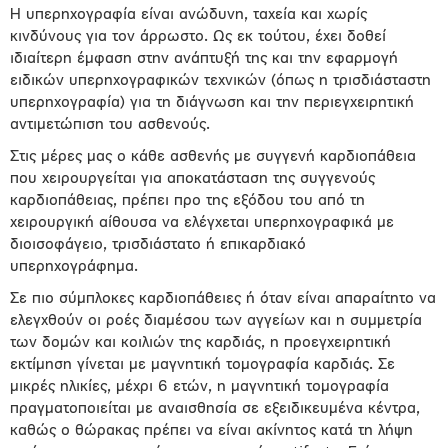
Η υπερηχογραφία είναι ανώδυνη, ταχεία και χωρίς
κινδύνους για τον άρρωστο. Ως εκ τούτου, έχει δοθεί
ιδιαίτερη έμφαση στην ανάπτυξή της και την εφαρμογή
ειδικών υπερηχογραφικών τεχνικών (όπως η τρισδιάσταστη
υπερηχογραφία) για τη διάγνωση και την περιεγχειρητική
αντιμετώπιση του ασθενούς.
Στις μέρες μας ο κάθε ασθενής με συγγενή καρδιοπάθεια
που χειρουργείται για αποκατάσταση της συγγενούς
καρδιοπάθειας, πρέπει προ της εξόδου του από τη
χειρουργική αίθουσα να ελέγχεται υπερηχογραφικά με
διοισοφάγειο, τρισδιάστατο ή επικαρδιακό
υπερηχογράφημα.
Σε πιο σύμπλοκες καρδιοπάθειες ή όταν είναι απαραίτητο να
ελεγχθούν οι ροές διαμέσου των αγγείων και η συμμετρία
των δομών και κοιλιών της καρδιάς, η προεγχειρητική
εκτίμηση γίνεται με μαγνητική τομογραφία καρδιάς. Σε
μικρές ηλικίες, μέχρι 6 ετών, η μαγνητική τομογραφία
πραγματοποιείται με αναισθησία σε εξειδικευμένα κέντρα,
καθώς ο θώρακας πρέπει να είναι ακίνητος κατά τη λήψη