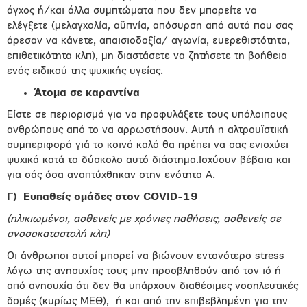
άγχος ή/και άλλα συμπτώματα που δεν μπορείτε να
ελέγξετε (μελαγχολία, αϋπνία, απόσυρση από αυτά που σας
άρεσαν να κάνετε, απαισιοδοξία/ αγωνία, ευερεθιστότητα,
επιθετικότητα κλπ), μη διαστάσετε να ζητήσετε τη βοήθεια
ενός ειδικού της ψυχικής υγείας.
Άτομα σε καραντίνα
Είστε σε περιορισμό για να προφυλάξετε τους υπόλοιπους
ανθρώπους από το να αρρωστήσουν. Αυτή η αλτρουϊστική
συμπεριφορά γιά το κοινό καλό θα πρέπει να σας ενισχύει
ψυχικά κατά το δύσκολο αυτό διάστημα.Ισχύουν βέβαια και
για σάς όσα αναπτύχθηκαν στην ενότητα Α.
Γ)
Ευπαθείς ομάδες στον COVID-19
(ηλικιωμένοι, ασθενείς με χρόνιες παθήσεις, ασθενείς σε
ανοσοκαταστολή κλπ)
Οι άνθρωποι αυτοί μπορεί να βιώνουν εντονότερο stress
λόγω της ανησυχίας τους μην προσβληθούν από τον ιό ή
από ανησυχία ότι δεν θα υπάρχουν διαθέσιμες νοσηλευτικές
δομές (κυρίως ΜΕΘ),
ή και από την επιβεβλημένη για την