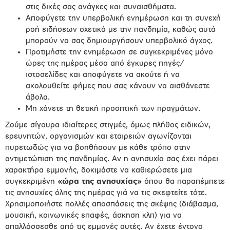
στις δικές σας ανάγκες και συναισθήματα.
Αποφύγετε την υπερβολική ενημέρωση και τη συνεχή
ροή ειδήσεων σχετικά με την πανδημία, καθώς αυτά
μπορούν να σας δημιουργήσουν υπερβολικό άγχος.
Προτιμήστε την ενημέρωση σε συγκεκριμένες μόνο
ώρες της ημέρας μέσα από έγκυρες πηγές/
ιστοσελίδες και αποφύγετε να ακούτε ή να
ακολουθείτε φήμες που σας κάνουν να αισθάνεστε
άβολα.
Μη χάνετε τη θετική προοπτική των πραγμάτων.
Ζούμε σίγουρα ιδιαίτερες στιγμές, όμως πλήθος ειδικών,
ερευνητών, οργανισμών και εταιρειών αγωνίζονται
πυρετωδώς για να βοηθήσουν με κάθε τρόπο στην
αντιμετώπιση της πανδημίας. Αν η ανησυχία σας έχει πάρει
χαρακτήρα εμμονής, δοκιμάστε να καθιερώσετε μια
συγκεκριμένη
«ώρα της ανησυχίας»
όπου θα παραπέμπετε
τις ανησυχίες όλης της ημέρας γιά να τις σκεφτείτε τότε.
Χρησιμοποιήστε πολλές αποσπάσεις της σκέψης (διάβασμα,
μουσική, κοινωνικές επαφές, άσκηση κλπ) για να
απαλλάσσεσθε από τις εμμονές αυτές. Αν έχετε έντονο