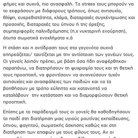
φήμες και συχνά, πιο ανασφαλή. Το stress τους μπορούν να
το εκφράσουν με διάφορους τρόπους, όπως ανησυχία,
θλίψη, ευερεθιστότητα, κλάμα, διαταραχές συγκέντρωσης και
προσοχής, διαταραχές του ύπνου ή της όρεξης,
συμπεριφορές παλινδρόμησης (π.χ νυκτερινή ενούρηση),
άτυπα σωματικά ενοχλήματα κ.ά
Η στάση και η αντίδραση τους στα γεγονότα συχνά
επηρεάζεται/ ταυτίζεται με την αντίστοιχη των γονέων τους.
Οι γονείς λοιπόν πρέπει, με βάση όσα ήδη αναφέρθηκαν
παραπάνω, να διατηρήσουν τη ψυχραιμία τους και τη θετική
τους προοπτική, να φροντίσουν να ανιχνεύσουν τυχόν
ανησυχίες και ανασφάλειες των παιδιών και να τα
βοηθήσουν με τρόπο εύληπτο και κατανοητό να
καταλάβουν
την κατάσταση και να διαμορφώσουν θετική
προοπτική.
Επίσης με το παράδειγμά τους οι γονείς θα καθοδηγήσουν
το παιδί στη διατήρηση μιας υγιούς ρουτίνας εκπαίδευσης,
ύπνου, φαγητού, σωματικής άσκησης καθώς και στη
διατήρηση των επαφών με τους φίλους τους. Αν οι