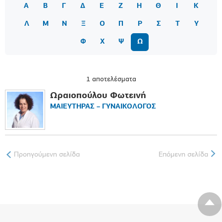
Α
Β
Γ
Δ
Ε
Ζ
Η
Θ
Ι
Κ
Λ
Μ
Ν
Ξ
Ο
Π
Ρ
Σ
Τ
Υ
Φ
Χ
Ψ
Ω
1 αποτελέσματα
Ωραιοπούλου Φωτεινή
ΜΑΙΕΥΤΗΡΑΣ – ΓΥΝΑΙΚΟΛΟΓΟΣ
Προηγούμενη σελίδα
Επόμενη σελίδα