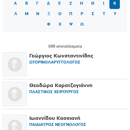
Α
Β
Γ
Δ
Ε
Ζ
Η
Θ
Ι
Κ
Λ
Μ
Ν
Ξ
Ο
Π
Ρ
Σ
Τ
Υ
Φ
Χ
Ψ
Ω
599 αποτελέσματα
Γεώργιος Κωνσταντινίδης
ΩΤΟΡΙΝΟΛΑΡΥΓΓΟΛΟΓΟΣ
Θεοδώρα Καρατζογιάννη
ΠΛΑΣΤΙΚΟΣ ΧΕΙΡΟΥΡΓΟΣ
Ιωαννίδου Κασσιανή
ΠΑΙΔΙΑΤΡΟΣ ΝΕΟΓΝΟΛΟΓΟΣ