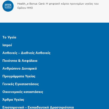
Health_e Bonus Card: H ψηφιακή κάρτα προνομίων υγείας του
BONUS
CARD
Ομίλου HHG
Το Υγεία
Ιατροί
Ασθενείς – Διεθνείς Ασθενείς
Ποιότητα & Ασφάλεια
Ανθρώπινο Δυναμικό
Προγράμματα Υγείας
Γενικές Εγκαταστάσεις
Οικονομικές καταστάσεις
Άρθρα Υγείας
Επιστημονική – Εκπαιδευτική Δραστηριότητα