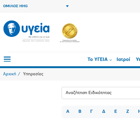
ΟΜΙΛΟΣ HHG
Το ΥΓΕΙΑ
Ιατροί
Υ
Αρχική
Υπηρεσίες
Αναζήτηση Ειδικότητας
Α
Β
Γ
Δ
Ε
Ζ