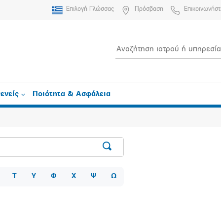
Επιλογή Γλώσσας
Πρόσβαση
Επικοινωνήστ
ενείς
Ποιότητα & Ασφάλεια
Τ
Υ
Φ
Χ
Ψ
Ω