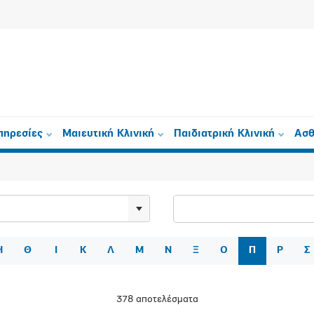
πηρεσίες
Μαιευτική Κλινική
Παιδιατρική Κλινική
Ασθ
Η
Θ
Ι
Κ
Λ
Μ
Ν
Ξ
Ο
Π
Ρ
Σ
378 αποτελέσματα