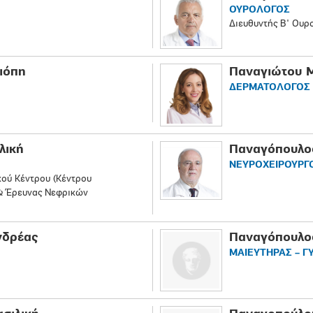
ΟΥΡΟΛΟΓΟΣ
Διευθυντής Β' Ουρο
ιόπη
Παναγιώτου 
ΔΕΡΜΑΤΟΛΟΓΟΣ 
λική
Παναγόπουλο
ΝΕΥΡΟΧΕΙΡΟΥΡΓ
κού Κέντρου (Κέντρου
& Έρευνας Νεφρικών
νδρέας
Παναγόπουλο
ΜΑΙΕΥΤΗΡΑΣ – Γ