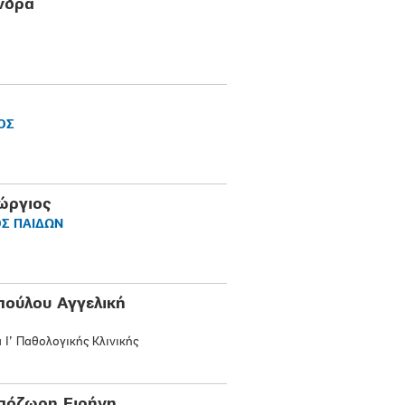
νδρα
ΟΣ
ώργιος
Σ ΠΑΙΔΩΝ
ούλου Αγγελική
 Ι’ Παθολογικής Κλινικής
πόζωρη Ειρήνη