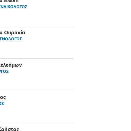
υ Ελένη
ΥΝΑΙΚΟΛΟΓΟΣ
υ Ουρανία
ΟΓΝΟΛΟΓΟΣ
τελεήμων
ΡΓΟΣ
λος
ΟΣ
Χρήστος