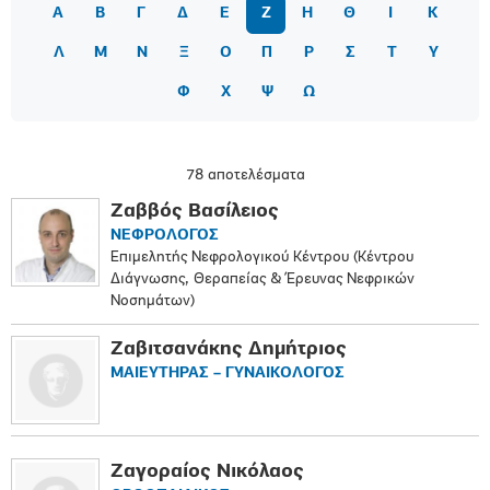
Α
Β
Γ
Δ
Ε
Ζ
Η
Θ
Ι
Κ
Λ
Μ
Ν
Ξ
Ο
Π
Ρ
Σ
Τ
Υ
Φ
Χ
Ψ
Ω
78 αποτελέσματα
Ζαββός Βασίλειος
ΝΕΦΡΟΛΟΓΟΣ
Επιμελητής Νεφρολογικού Κέντρου (Κέντρου
Διάγνωσης, Θεραπείας & Έρευνας Νεφρικών
Νοσημάτων)
Ζαβιτσανάκης Δημήτριος
ΜΑΙΕΥΤΗΡΑΣ – ΓΥΝΑΙΚΟΛΟΓΟΣ
Ζαγοραίος Νικόλαος