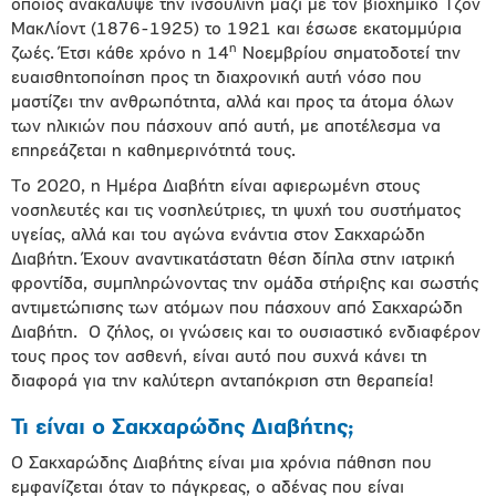
οποίος ανακάλυψε την ινσουλίνη μαζί με τον βιοχημικό Τζον
ΜακΛίοντ (1876-1925) το 1921 και έσωσε εκατομμύρια
η
ζωές. Έτσι κάθε χρόνο η 14
Νοεμβρίου σηματοδοτεί την
ευαισθητοποίηση προς τη διαχρονική αυτή νόσο που
μαστίζει την ανθρωπότητα, αλλά και προς τα άτομα όλων
των ηλικιών που πάσχουν από αυτή, με αποτέλεσμα να
επηρεάζεται η καθημερινότητά τους.
Το 2020, η Ημέρα Διαβήτη είναι αφιερωμένη στους
νοσηλευτές και τις νοσηλεύτριες, τη ψυχή του συστήματος
υγείας, αλλά και του αγώνα ενάντια στον Σακχαρώδη
Διαβήτη. Έχουν αναντικατάστατη θέση δίπλα στην ιατρική
φροντίδα, συμπληρώνοντας την ομάδα στήριξης και σωστής
αντιμετώπισης των ατόμων που πάσχουν από Σακχαρώδη
Διαβήτη. Ο ζήλος, οι γνώσεις και το ουσιαστικό ενδιαφέρον
τους προς τον ασθενή, είναι αυτό που συχνά κάνει τη
διαφορά για την καλύτερη ανταπόκριση στη θεραπεία!
Τι είναι ο Σακχαρώδης Διαβήτης;
Ο Σακχαρώδης Διαβήτης είναι μια χρόνια πάθηση που
εμφανίζεται όταν το πάγκρεας, ο αδένας που είναι