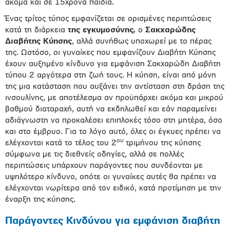
ακόμα και σε 15χρονα παιδιά.
Ένας τρίτος τύπος εμφανίζεται σε ορισμένες περιπτώσεις
κατά τη διάρκεια
της εγκυμοσύνης
,
ο
Σακχαρώδης
Διαβήτης Κύησης
, αλλά συνήθως υποχωρεί με το πέρας
της. Ωστόσο, οι γυναίκες που εμφανίζουν Διαβήτη Κύησης
έχουν αυξημένο κίνδυνο για εμφάνιση Σακχαρώδη Διαβήτη
τύπου 2 αργότερα στη ζωή τους. Η κύηση, είναι από μόνη
της μια κατάσταση που αυξάνει την αντίσταση στη δράση της
ινσουλίνης, με αποτέλεσμα αν προϋπάρχει ακόμα και μικρού
βαθμού διαταραχή, αυτή να εκδηλωθεί και εάν παραμείνει
αδιάγνωστη να προκαλέσει επιπλοκές τόσο στη μητέρα, όσο
και στο έμβρυο. Για το λόγο αυτό, όλες οι έγκυες πρέπει να
ου
ελέγχονται κατά το τέλος του 2
τριμήνου της κύησης
σύμφωνα με τις διεθνείς οδηγίες, αλλά σε πολλές
περιπτώσεις υπάρχουν παράγοντες που συνδέονται με
υψηλότερο κίνδυνο, οπότε οι γυναίκες αυτές θα πρέπει να
ελέγχονται νωρίτερα από τον ειδικό, κατά προτίμηση με την
έναρξη της κύησης.
Παράγοντες Κινδύνου για εμφάνιση διαβήτη