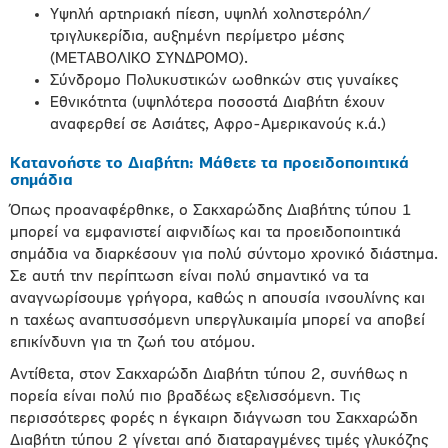
Υψηλή αρτηριακή πίεση, υψηλή χοληστερόλη/
τριγλυκερίδια, αυξημένη περίμετρο μέσης
(ΜΕΤΑΒΟΛΙΚΟ ΣΥΝΔΡΟΜΟ).
Σύνδρομο Πολυκυστικών ωοθηκών στις γυναίκες
Εθνικότητα (υψηλότερα ποσοστά Διαβήτη έχουν
αναφερθεί σε Ασιάτες, Αφρο-Αμερικανούς κ.ά.)
Κατανοήστε το Διαβήτη: Μάθετε τα προειδοποιητικά
σημάδια
Όπως προαναφέρθηκε, ο Σακχαρώδης Διαβήτης τύπου 1
μπορεί να εμφανιστεί αιφνιδίως και τα προειδοποιητικά
σημάδια να διαρκέσουν για πολύ σύντομο χρονικό διάστημα.
Σε αυτή την περίπτωση είναι πολύ σημαντικό να τα
αναγνωρίσουμε γρήγορα, καθώς η απουσία ινσουλίνης και
η ταχέως αναπτυσσόμενη υπεργλυκαιμία μπορεί να αποβεί
επικίνδυνη για τη ζωή του ατόμου.
Αντίθετα, στον Σακχαρώδη Διαβήτη τύπου 2, συνήθως η
πορεία είναι πολύ πιο βραδέως εξελισσόμενη. Τις
περισσότερες φορές η έγκαιρη διάγνωση του Σακχαρώδη
Διαβήτη τύπου 2 γίνεται από διαταραγμένες τιμές γλυκόζης