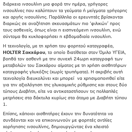
διάρκεια ινσουλίνη μια φορά την ημέρα, γρήγορες
ινσουλίνες που καλύπτουν τα γεύματα ή μείγματα γρήγορης
και αργής ινσουλίνης. Παράλληλα οι ερευνητές βρίσκονται
διαρκώς σε αναζήτηση σκευασμάτων πιο ‘φιλικών’ προς
τους ασθενείς, όπως είναι η εισπνεόμενη ινσουλίνη, ενώ
σύντομα θα κυκλοφορήσει η εβδομαδιαία ινσουλίνη.
Η τεχνολογία, με τη χρήση του φορητού καταγραφέα,
HOLTER
Σακχάρου
, το οποίο διατίθεται στον Όμιλο ΥΓΕΙΑ,
βοηθά τον ασθενή με την συνεχή 24ωρη καταγραφή των
μεταβολών του Σακχάρου αίματος με τη χρήση αισθητήρων
καταγραφής γλυκόζης (χωρίς τρυπήματα). Η ακριβής αυτή
τεχνολογία διευκολύνει και μπορεί να χρησιμοποιηθεί είτε
για την αξιολόγηση της γλυκαιμικής ρύθμισης και στους δύο
τύπους Διαβήτη, είτε να αντικαταστήσουν τις πολλαπλές
μετρήσεις στα δάκτυλα κυρίως στα άτομα με Διαβήτη τύπου
1.
Επίσης, κάποιοι αισθητήρες έχουν την δυνατότητα να
συνδέονται και να επικοινωνούν με φορητές αντλίες
χορήγησης ινσουλίνης, δημιουργώντας ένα κλειστό