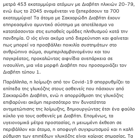
μετρά 453 εκατομμύρια ατόμων με Διαβήτη ηλικιών 20-79,
ενώ έως το 2045 αναμένεται να ξεπεράσουν τα 700
εκατομμύρια! Τα άτομα με Σακχαρώδη Διαβήτη έχουν
επηρεασμένο αμυντικό σύστημα με αποτέλεσμα να
κατατάσσονται στις ευπαθείς ομάδες πληθυσμού κατά την
πανδημία. Ο ιός είναι ακόμα υπό διερεύνηση και φαίνεται
πως μπορεί να προσβάλλει ποικιλία συστημάτων στο
ανθρώπινο σώμα, συμπεριλαμβανομένου και του
παγκρέατος, προκαλώντας αιφνίδια ανεπάρκεια σε
ινσουλίνη, μια νέα μορφή Διαβήτη που προσομοιάζει τον
Διαβήτη τύπου 1.
Παράλληλα, η λοίμωξη από τον Covid-19 απορρυθμίζει τα
επίπεδα της γλυκόζης στους ασθενείς που πάσχουν από
Σακχαρώδη Διαβήτη, ενώ η απορρύθμιση της γλυκόζης
επιβαρύνει ακόμη περισσότερο την δυνατότητα
αντιμετώπισης της λοίμωξης, δημιουργώντας έτσι ένα φαύλο
κύκλο για τους ασθενείς με Διαβήτη. Επομένως, τα
υγειονομικά μέτρα προστασίας, η μειωμένη έκθεση σε
περιβάλλον και άτομα, η αποφυγή συγχρωτισμού και η καλή
ρύθμιση των επιπέδων γλυκόζης είναι καίριας σημασίας. Τα