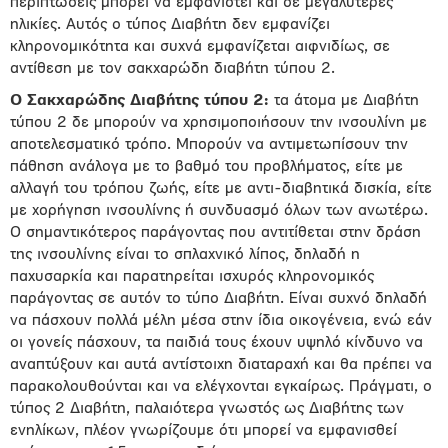
περιπτώσεις μπορεί να εμφανιστεί και σε μεγαλύτερες
ηλικίες. Αυτός ο τύπος Διαβήτη δεν εμφανίζει
κληρονομικότητα και συχνά εμφανίζεται αιφνιδίως, σε
αντίθεση με τον σακχαρώδη διαβήτη τύπου 2.
Ο Σακχαρώδης Διαβήτης τύπου 2:
τα άτομα με Διαβήτη
τύπου 2 δε μπορούν να χρησιμοποιήσουν την ινσουλίνη με
αποτελεσματικό τρόπο. Μπορούν να αντιμετωπίσουν την
πάθηση ανάλογα με το βαθμό του προβλήματος, είτε με
αλλαγή του τρόπου ζωής, είτε με αντι-διαβητικά δισκία, είτε
με χορήγηση ινσουλίνης ή συνδυασμό όλων των ανωτέρω.
Ο σημαντικότερος παράγοντας που αντιτίθεται στην δράση
της ινσουλίνης είναι το σπλαχνικό λίπος, δηλαδή η
παχυσαρκία και παρατηρείται ισχυρός κληρονομικός
παράγοντας σε αυτόν το τύπο Διαβήτη. Είναι συχνό δηλαδή
να πάσχουν πολλά μέλη μέσα στην ίδια οικογένεια, ενώ εάν
οι γονείς πάσχουν, τα παιδιά τους έχουν υψηλό κίνδυνο να
αναπτύξουν και αυτά αντίστοιχη διαταραχή και θα πρέπει να
παρακολουθούνται και να ελέγχονται εγκαίρως. Πράγματι, ο
τύπος 2 Διαβήτη, παλαιότερα γνωστός ως Διαβήτης των
ενηλίκων, πλέον γνωρίζουμε ότι μπορεί να εμφανισθεί