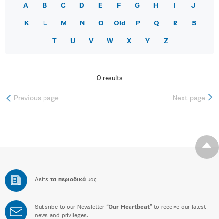
A
B
C
D
E
F
G
H
I
J
K
L
M
N
O
Old
P
Q
R
S
T
U
V
W
X
Y
Z
0 results
Previous page
Next page
Δείτε
τα περιοδικά
μας
Subsribe to our Newsletter “
Our Heartbeat
” to receive our latest
news and privileges.