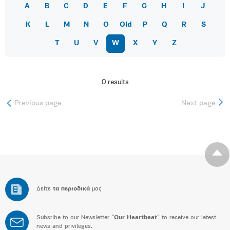
A
B
C
D
E
F
G
H
I
J
K
L
M
N
O
Old
P
Q
R
S
T
U
V
W
X
Y
Z
0 results
Previous page
Next page
Δείτε
τα περιοδικά
μας
Subsribe to our Newsletter “
Our Heartbeat
” to receive our latest
news and privileges.