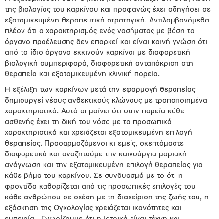
της βιολογίας του καρκίνου και προφανώς έχει οδηγήσει σε
εξατοµικευµένη θεραπευτική στρατηγική. Αντιλαµβανόµεθα
πλέον ότι ο χαρακτηρισµός ενός νοσήµατος µε βάση το
όργανο προέλευσης δεν επαρκεί και είναι κοινή γνώση ότι
από το ίδιο όργανο εκκινούν καρκίνοι µε διαφορετική
βιολογική συµπεριφορά, διαφορετική ανταπόκριση στη
θεραπεία και εξατοµικευµένη κλινική πορεία.
Η εξέλιξη των καρκίνων µετά την εφαρµογή θεραπείας
δημιουργεί νέους ανθεκτικούς κλώνους µε τροποποιηµένα
χαρακτηριστικά. Αυτό σημαίνει ότι στην πορεία κάθε
ασθενής έχει τη δική του νόσο µε τα προσωπικά
χαρακτηριστικά και χρειάζεται εξατοµικευµένη επιλογή
θεραπείας. Προσαρµοζόµενοι κι εµείς, σκεπτόµαστε
διαφορετικά και αναζητούµε την καινούργια µοριακή
ανάγνωση και την εξατοµικευµένη επιλογή θεραπείας για
κάθε βήµα του καρκίνου. Σε συνδυασµό µε το ότι η
φροντίδα καθορίζεται από τις προσωπικές επιλογές του
κάθε ανθρώπου σε σχέση µε τη διαχείριση της ζωής του, η
εξάσκηση της Ογκολογίας χρειάζεται ικανότητες και