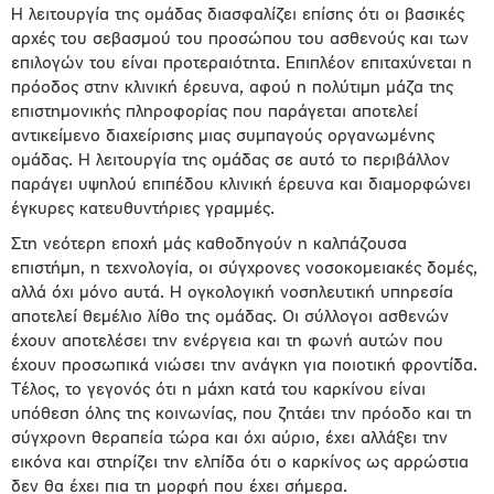
Η λειτουργία της οµάδας διασφαλίζει επίσης ότι οι βασικές
αρχές του σεβασµού του προσώπου του ασθενούς και των
επιλογών του είναι προτεραιότητα. Επιπλέον επιταχύνεται η
πρόοδος στην κλινική έρευνα, αφού η πολύτιµη µάζα της
επιστηµονικής πληροφορίας που παράγεται αποτελεί
αντικείµενο διαχείρισης µιας συµπαγούς οργανωµένης
οµάδας. Η λειτουργία της οµάδας σε αυτό το περιβάλλον
παράγει υψηλού επιπέδου κλινική έρευνα και διαµορφώνει
έγκυρες κατευθυντήριες γραµµές.
Στη νεότερη εποχή µάς καθοδηγούν η καλπάζουσα
επιστήµη, η τεχνολογία, οι σύγχρονες νοσοκοµειακές δοµές,
αλλά όχι µόνο αυτά. Η ογκολογική νοσηλευτική υπηρεσία
αποτελεί θεµέλιο λίθο της οµάδας. Οι σύλλογοι ασθενών
έχουν αποτελέσει την ενέργεια και τη φωνή αυτών που
έχουν προσωπικά νιώσει την ανάγκη για ποιοτική φροντίδα.
Τέλος, το γεγονός ότι η µάχη κατά του καρκίνου είναι
υπόθεση όλης της κοινωνίας, που ζητάει την πρόοδο και τη
σύγχρονη θεραπεία τώρα και όχι αύριο, έχει αλλάξει την
εικόνα και στηρίζει την ελπίδα ότι ο καρκίνος ως αρρώστια
δεν θα έχει πια τη µορφή που έχει σήµερα.