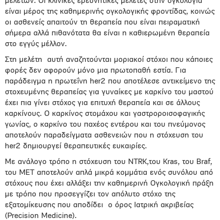
μελετών. Οι κλινικές ερευνητικές μελέτες στην ογκολογία
είναι μέρος της καθημερινής ογκολογικής φροντίδας, κοινώς
οι ασθενείς απαιτούν τη θεραπεία που είναι πειραματική
σήμερα αλλά πιθανότατα θα είναι η καθιερωμένη θεραπεία
στο εγγύς μέλλον.
Στη μελέτη αυτή αναζητούνται μοριακοί στόχοι που κάποιες
φορές δεν αφορούν μόνο μια πρωτοπαθή εστία. Για
παράδειγμα η πρωτεΐνη her2 που αποτέλεσε αντικείμενο της
στοχευμένης θεραπείας για γυναίκες με καρκίνο του μαστού
έχει πια γίνει στόχος για επιτυχή θεραπεία και σε άλλους
καρκίνους. Ο καρκίνος στομάχου και γαστροροισοφαγικής
γωνίας, ο καρκίνο του παχέος εντέρου και του πνεύμονος
αποτελούν παραδείγματα ασθενειών που η στόχευση του
her2 δημιουργεί θεραπευτικές ευκαιρίες.
Με ανάλογο τρόπο η στόχευση του NTRK,του Kras, του Braf,
του MET αποτελούν απλά μικρά κομμάτια ενός συνόλου από
στόχους που έχει αλλάξει την καθημερινή Ογκολογική πράξη
με τρόπο που προσεγγίζει τον απόλυτο στόχο της
εξατομίκευσης που αποδίδει ο όρος Ιατρική ακριβείας
(Precision Medicine).