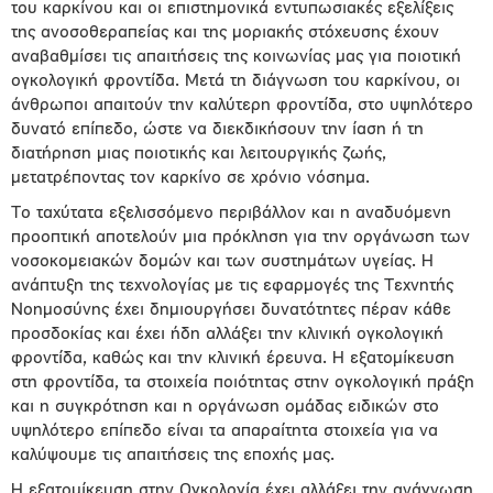
του καρκίνου και οι επιστημονικά εντυπωσιακές εξελίξεις
της ανοσοθεραπείας και της µοριακής στόχευσης έχουν
αναβαθμίσει τις απαιτήσεις της κοινωνίας µας για ποιοτική
ογκολογική φροντίδα. Μετά τη διάγνωση του καρκίνου, οι
άνθρωποι απαιτούν την καλύτερη φροντίδα, στο υψηλότερο
δυνατό επίπεδο, ώστε να διεκδικήσουν την ίαση ή τη
διατήρηση µιας ποιοτικής και λειτουργικής ζωής,
μετατρέποντας τον καρκίνο σε χρόνιο νόσηµα.
Το ταχύτατα εξελισσόμενο περιβάλλον και η αναδυόμενη
προοπτική αποτελούν µια πρόκληση για την οργάνωση των
νοσοκομειακών δοµών και των συστημάτων υγείας. Η
ανάπτυξη της τεχνολογίας µε τις εφαρμογές της Τεχνητής
Νοημοσύνης έχει δημιουργήσει δυνατότητες πέραν κάθε
προσδοκίας και έχει ήδη αλλάξει την κλινική ογκολογική
φροντίδα, καθώς και την κλινική έρευνα. Η εξατομίκευση
στη φροντίδα, τα στοιχεία ποιότητας στην ογκολογική πράξη
και η συγκρότηση και η οργάνωση ομάδας ειδικών στο
υψηλότερο επίπεδο είναι τα απαραίτητα στοιχεία για να
καλύψουμε τις απαιτήσεις της εποχής µας.
Η εξατομίκευση στην Ογκολογία έχει αλλάξει την ανάγνωση