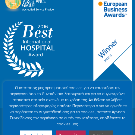
Ο ιστότοπoς μας χρησιμοποιεί cookies για να καταστήσει την
περιήγηση όσο το δυνατόν πιο λειτουργική και για να συγκεντρώνει
στατιστικά στοιχεία σχετικά με τη χρήση της. Αν θέλετε να λάβετε
περισσότερες πληροφορίες πατήστε Περισσότερα ή για να αρνηθείτε
να παράσχετε τη συγκατάθεσή σας για τα cookies, πατήστε Άρνηση.
© 2007-2026 ΥΓΕΙΑ Μ.Α.Ε
|
ΓΕΜΗ: 000279901000
Συνεχίζοντας την περιήγηση σε αυτόν τον ιστότοπο, αποδέχεστε τα
Όροι Χρήσης
|
Πολιτική Προστασίας Προσωπικών Δεδομένων
|
Πολιτική
cookies μας.
Cookies
|
Δήλωση Απορρήτου
|
Sitemap