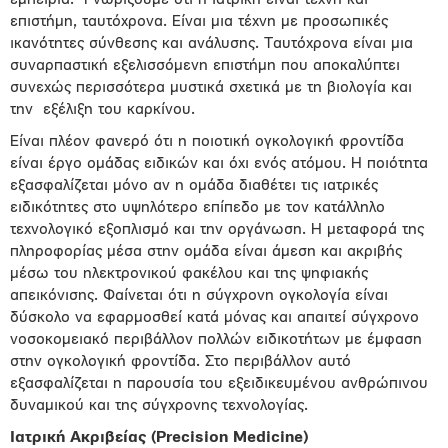
εμπειρία. Γνωρίζουμε ότι η Ιατρική είναι τέχνη και
επιστήμη, ταυτόχρονα. Είναι µια τέχνη µε προσωπικές
ικανότητες σύνθεσης και ανάλυσης. Ταυτόχρονα είναι μια
συναρπαστική εξελισσόμενη επιστήμη που αποκαλύπτει
συνεχώς περισσότερα µυστικά σχετικά µε τη βιολογία και
την εξέλιξη του καρκίνου.
Είναι πλέον φανερό ότι η ποιοτική ογκολογική φροντίδα
είναι έργο ομάδας ειδικών και όχι ενός ατόµου. Η ποιότητα
εξασφαλίζεται µόνο αν η οµάδα διαθέτει τις ιατρικές
ειδικότητες στο υψηλότερο επίπεδο µε τον κατάλληλο
τεχνολογικό εξοπλισµό και την οργάνωση. Η µεταφορά της
πληροφορίας µέσα στην οµάδα είναι άµεση και ακριβής
µέσω του ηλεκτρονικού φακέλου και της ψηφιακής
απεικόνισης. Φαίνεται ότι η σύγχρονη ογκολογία είναι
δύσκολο να εφαρµοσθεί κατά µόνας και απαιτεί σύγχρονο
νοσοκοµειακό περιβάλλον πολλών ειδικοτήτων µε έµφαση
στην ογκολογική φροντίδα. Στο περιβάλλον αυτό
εξασφαλίζεται η παρουσία του εξειδικευµένου ανθρώπινου
δυναµικού και της σύγχρονης τεχνολογίας.
Ιατρική Ακριβείας (
Precision
Medicine
)