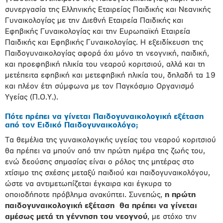
συνεργασία της Ελληνικής Εταιρείας Παιδικής και Νεανικής
Γυναικολογίας με την Διεθνή Εταιρεία Παιδικής και
Εφηβικής Γυναικολογίας και την Ευρωπαϊκή Εταιρεία
Παιδικής και Εφηβικής Γυναικολογίας. H εξειδίκευση της
Παιδογυναικολογίας αφορά όχι μόνο τη νεογνική, παιδική,
και προεφηβική ηλικία του νεαρού κοριτσιού, αλλά και τη
μετέπειτα εφηβική και μετεφηβική ηλικία του, δηλαδή τα 19
και πλέον έτη σύμφωνα με τον Παγκόσμιο Οργανισμό
Υγείας (Π.Ο.Υ.).
Πότε πρέπει να γίνεται Παιδογυναικολογική εξέταση
από τον Ειδικό Παιδογυναικολόγο;
Τα θεμέλια της γυναικολογικής υγείας του νεαρού κοριτσιού
θα πρέπει να μπούν από την πρώτη ημέρα της ζωής του,
ενώ δεούσης σημασίας είναι ο ρόλος της μητέρας στο
χτίσιμο της σχέσης μεταξύ παιδιού και παιδογυναικολόγου,
ώστε να αντιμετωπίζεται έγκαιρα και έγκυρα το
οποιοδήποτε πρόβλημα ανακύπτει. Συνεπώς,
η πρώτη
παιδογυναικολογική εξέταση θα πρέπει να γίνεται
αμέσως μετά τη γέννηση του νεογνού
, με στόχο την