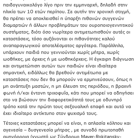
παιδογυναικολόγο λίγο πριν την εμμηναρχή, δηλαδή στην
ηλικία των 10 ετών περίπου. Σε αυτήν την χρονική στιγμή,
θα πρέπει να αποκλεισθεί η ύπαρξη πιθανών συγγενών
διαμαρτιών ή άλλων προβλημάτων του ουροποιογεννητικού
συστήματος, διότι όσο νωρίτερα αντιμετωπισθούν αυτές οι
καταστάσεις, τόσο αυξάνονται οι πιθανότητες καλού
αναπαραγωγικού αποτελέσματος αργότερα. Παράλληλα,
υπάρχουν παιδιά που γεννιούνται χωρίς μήτρα, χωρίς
ωοθήκες, με όρχεις ή με ωοθηκόρχεις. Η έγκαιρη διάγνωση
και αντιμετώπιση αυτών των παιδιών είναι ιδιαίτερα
σημαντική, ειδάλλως θα βρεθούν αντιμέτωπα με
καταστάσεις που δεν θα μπορούν να ερμηνεύσουν, όπως η
μη ανάπτυξη μαστών, η μη έλευση της περιόδου, η βραχνή
φωνή ή/και έντονη τριχοφυΐα, κάτι που μπορεί να οδηγήσει
στο να βιώσουν την διαφορετικότητά τους με οδυνηρό
τρόπο κατά την πρώτη τους σεξουαλική επαφή και αυτό να
έχει ιδιαίτερο αντίκτυπο στον ψυχισμό τους.
Τέτοιες καταστάσεις μπορεί να είναι, η απλασία κόλπου και
αγενεσία – δυσγενεσία μήτρας , με συνοδό πρωτοπαθή
αμηνόρροια (γνωστό ως Σύνδρομο Mayer-Rokitansky-