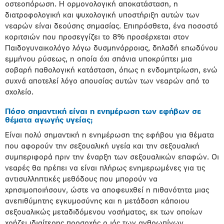
οστεοπόρωση. Η ορμονολογική αποκατάσταση, η
διατροφολογική και ψυχολογική υποστήριξη αυτών των
νεαρών είναι δεούσης σημασίας. Επιπρόσθετα, ένα ποσοστό
κοριτσιών που προσεγγίζει το 8% προσέρχεται στον
Παιδογυναικολόγο λόγω δυσμηνόρροιας, δηλαδή επωδύνου
εμμήνου ρύσεως, η οποία όχι σπάνια υποκρύπτει μια
σοβαρή παθολογική κατάσταση, όπως η ενδομητρίωση, ενώ
συχνά αποτελεί λόγο απουσίας αυτών των νεαρών από το
σχολείο.
Πόσο σημαντική είναι η ενημέρωση των εφήβων σε
θέματα αγωγής υγείας;
Είναι πολύ σημαντική η ενημέρωση της εφήβου για θέματα
που αφορούν την σεξουαλική υγεία και την σεξουαλική
συμπεριφορά πριν την έναρξη των σεξουαλικών επαφών. Οι
νεαρές θα πρέπει να είναι πλήρως ενημερωμένες για τις
αντισυλληπτικές μεθόδους που μπορούν να
χρησιμοποιήσουν, ώστε να αποφευχθεί η πιθανότητα μιας
ανεπιθύμητης εγκυμοσύνης και η μετάδοση κάποιου
σεξουαλικώς μεταδιδόμενου νοσήματος, εκ των οποίων
χρήζει ιδιαίτερης προσοχής ο ιός των ανθρωπίνων