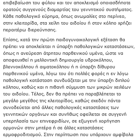
επιβεβαίωση του φύλου και τον αποκλεισμό οποιασδήποτε
ορατούς συγγενούς διαμαρτίας του γεννητικού συστήματος.
Κάθε παθολογικό εύρημα, όπως ανωμαλίες στο περίνεο,
στην κλειτορίδα, στα χείλη του αιδοίου ή στον κόλπο χρήζει
περαιτέρω διερεύνησης.
Επίσης, κατά την πρώτη παιδογυναικολογική εξέταση θα
πρέπει να αποκλείεται η ύπαρξη παθολογικών καταστάσεων,
όπως η ανεύρεση άτρητου παρθενικού υμένα, ώστε να
αποφευχθεί η μελλοντική δημιουργία υδροκόλπου,
βλεννοκόλπου ή αιματοκόλπου ή η ύπαρξη δίθυρου
παρθενικού υμένα, λόγω του ότι πολλές φορές η εν λόγω
παθολογική κατάσταση συνδυάζεται με την ύπαρξη διπλού
κόλπου, καθώς και η πιθανή σύμμυση των μικρών χειλέων
του αιδοίου. Τέλος, δεν θα πρέπει να παραβλέπεται το
μεγάλο μεγέθος της κλειτορίδος, καθώς σχεδόν πάντα
συνοδεύεται από άλλες παθολογικές καταστάσεις των
γεννητικών οργάνων και συνήθως οφείλεται σε συγγενή
υπερπλασία των επινεφριδίων, σε εξωγενή χορήγηση
ορμονών στην μητέρα ή σε άλλες καταστάσεις
ερμαφροδιτισμού. Στην περίπτωση που υπάρχουν αμφίβολα