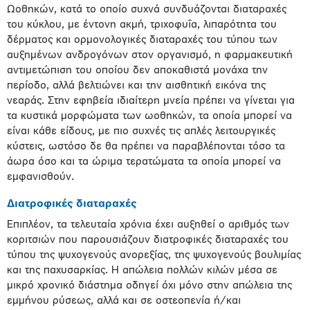
Ωοθηκών, κατά το οποίο συχνά συνδυάζονται διαταραχές
του κύκλου, με έντονη ακμή, τριχοφυΐα, λιπαρότητα του
δέρματος και ορμονολογικές διαταραχές του τύπου των
αυξημένων ανδρογόνων στον οργανισμό, η φαρμακευτική
αντιμετώπιση του οποίου δεν αποκαθιστά μονάχα την
περίοδο, αλλά βελτιώνει και την αισθητική εικόνα της
νεαράς. Στην εφηβεία ιδιαίτερη μνεία πρέπει να γίνεται για
τα κυστικά μορφώματα των ωοθηκών, τα οποία μπορεί να
είναι κάθε είδους, με πιο συχνές τις απλές λειτουργικές
κύστεις, ωστόσο δε θα πρέπει να παραβλέπονται τόσο τα
άωρα όσο και τα ώριμα τερατώματα τα οποία μπορεί να
εμφανισθούν.
Διατροφικές διαταραχές
Επιπλέον, τα τελευταία χρόνια έχει αυξηθεί ο αριθμός των
κοριτσιών που παρουσιάζουν διατροφικές διαταραχές του
τύπου της ψυχογενούς ανορεξίας, της ψυχογενούς βουλιμίας
και της παχυσαρκίας. Η απώλεια πολλών κιλών μέσα σε
μικρό χρονικό διάστημα οδηγεί όχι μόνο στην απώλεια της
εμμήνου ρύσεως, αλλά και σε οστεοπενία ή/και