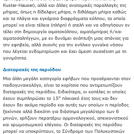
Kuster-Hauser), αλλά και άλλες ανατομικές παραλλαγές της
μήτρας, όπως η δίδελφυς μήτρα, η διθάλαμη μήτρα καθώς
και τα πλάγια και εγκάρσια διαφράγματα κόλπου, τα οποία
μπορεί να είναι τέλεια (πλήρη) ή ατελή και να οδηγήσουν εν
τέλει στη δημιουργία αιματοκόλπου, αιματόμητρας ή/και
αιματοσαλπίγγων, με εν δυνάμει ανάπτυξη μιας σπάνιας για
την εφηβεία, αλλά συχνής για την ενήλικο γυναίκα νόσου
που λέγεται ενδομητρίωση και έχει άμεση συσχέτιση με τη
γονιμότητα.
Διαταραχές της περιόδου
Μια άλλη μεγάλη κατηγορία εφήβων που προσέρχονται στον
παιδογυναικολόγο, είναι τα κορίτσια που αντιμετωπίζουν
διαταραχές της περιόδου. Ειδικότερα, οι κοπέλες οι οποίες
ο
έχουν συμπληρώσει το 15
ηλικιακό έτος τους και δεν
έχουν δει ακόμα περίοδο και αυτές των οποίων η περίοδος
ξεκίνησε αλλά διεκόπη για διάστημα μεγαλύτερο των 6
μηνών, χρήζουν περαιτέρω ορμονολογικού, απεικονιστικού
και χρωμοσωμικού ελέγχου. Οι διαταραχές της περιόδου
μπορεί να υποκρύπτουν, το Σύνδρομο των Πολυκυστικών