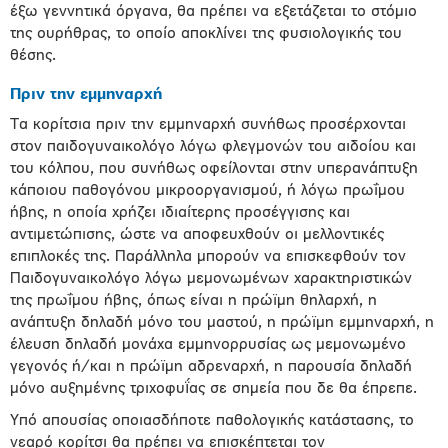
έξω γεννητικά όργανα, θα πρέπει να εξετάζεται το στόμιο
της ουρήθρας, το οποίο αποκλίνει της φυσιολογικής του
θέσης.
Πριν την εμμηναρχή
Τα κορίτσια πριν την εμμηναρχή συνήθως προσέρχονται
στον παιδογυναικολόγο λόγω φλεγμονών του αιδοίου και
του κόλπου, που συνήθως οφείλονται στην υπερανάπτυξη
κάποιου παθογόνου μικροοργανισμού, ή λόγω πρωΐμου
ήβης, η οποία χρήζει ιδιαίτερης προσέγγισης και
αντιμετώπισης, ώστε να αποφευχθούν οι μελλοντικές
επιπλοκές της. Παράλληλα μπορούν να επισκεφθούν τον
Παιδογυναικολόγο λόγω μεμονωμένων χαρακτηριστικών
της πρωΐμου ήβης, όπως είναι η πρώϊμη θηλαρχή, η
ανάπτυξη δηλαδή μόνο του μαστού, η πρώϊμη εμμηναρχή, η
έλευση δηλαδή μονάχα εμμηνορρυσίας ως μεμονωμένo
γεγονός ή/και η πρώϊμη αδρεναρχή, η παρουσία δηλαδή
μόνο αυξημένης τριχοφυḯας σε σημεία που δε θα έπρεπε.
Υπό απουσίας οποιασδήποτε παθολογικής κατάστασης, το
νεαρό κορίτσι θα πρέπει να επισκέπτεται τον