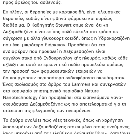
προς όφελος του ασθενούς.
Επιπλέον, οι θεραπείες με κορτικοειδή, είναι ελκυστικές
θεραπείες καθώς είναι φθηνά φάρμακα και ευρέως
διαθέσιμα. Ο Καθηγητής Stewart σημειώνει ότι «η
Δεξαμεθαζόνη είναι επίσης πολύ εύκολη στη χρήση σε
σύγκριση με άλλα γλυκοκορτικοειδή, όπως η Υδροκορτιζόνη
που έχει μικρότερη διάρκεια». Προσθέτει ότι «το
ενδιαφέρον που προκαλεί η Δεξαμεθαζόνη είναι
συγκλονιστικό από Ενδοκρινολογικής πλευράς, καθώς κάθε
εξέλιξη σε αυτό το ερευνητικό πεδίο προσελκύει αμέσως
την προσοχή των φαρμακευτικών εταιρειών να
δημιουργήσουν περισσότερα ενδιαφέροντα σκευάσματα».
Ένας σχολιασμός στο άρθρο του Lammers και συνεργατών
στο κορυφαίο επιστημονικό περιοδικό Nature
Nanotechnology ήδη προσβλέπει στα εισπνεόμενα νανο-
σκευάσματα Δεξαμεθαζόνης ως πιο αποτελεσματικά για τη
στόχευση της φλεγμονής των πνευμόνων.
Το άρθρο αναλύει πως νέες τεχνικές, όπως «η χορήγηση
λιποσωμάτων Δεξαμεθαζόνης στοχευμένα στους πνεύμονες,
ίσως υπερέχει από την ελεύθερη Δεξαμεθαζόνη». Καταλήγει