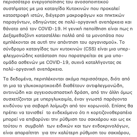
περισσότερο ενεργοποίησης του ανοσοποιητικού
συστήματος με μια καταιγίδα Κυτοκινών που προκαλεί
καταστροφή ιστών, διέγερση μακροφάγων και πηκτικών
παραγόντων, οδηγώντας σε πολύ-οργανική ανεπάρκεια και
θάνατο από τον COVID-19. Η γενική πεποίθηση είναι πως η
Δεξαμεθαζόνη καταστέλλει πολλά από τα μονοπάτια που
εμπλέκονται σε αυτή την απάντηση του οργανισμού». Το
σύνδρομο καταιγίδας των κυτοκινών (CSS) είναι μια υπερ-
φλεγμονώδης κατάσταση που παρατηρείται σε μια υπο-
ομάδα ασθενών με COVID-19, συχνά καταλήγοντας σε
πολύ-οργανική ανεπάρκεια.
Τα δεδομένα, περιπλέκονται ακόμα περισσότερο, διότι από
τη μια τα γλυκοκορτικοειδή διαθέτουν αντιφλεγμονώδη,
αντιινώδη και αγγειοσυσπαστική δράση, από την άλλη όμως
συσχετίζονται με υπεργλυκαιμία, έναν γνωστό παράγοντα
κινδύνου για σοβαρή λοίμωξη από τον κορωνοϊό. Επίσης θα
πρέπει να τονισθεί το ενδεχόμενο ότι η κορτιζονοθεραπέια
μπορεί να επιβαρύνει την ρύθμιση του σακχάρου και ως εκ
τούτου η συμβολή των ειδικών και των ενδοκρινολόγων,
είναι απαραίτητη για την καλύτερη ρύθμιση του σακχάρου,