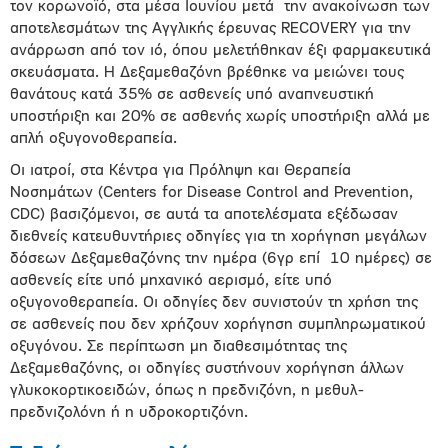
τον κορωνοϊό, στα μέσα Ιουνίου μετά την ανακοίνωση των
αποτελεσμάτων της Αγγλικής έρευνας RECOVERY για την
ανάρρωση από τον ιό, όπου μελετήθηκαν έξι φαρμακευτικά
σκευάσματα. Η Δεξαμεθαζόνη βρέθηκε να μειώνει τους
θανάτους κατά 35% σε ασθενείς υπό αναπνευστική
υποστήριξη και 20% σε ασθενής χωρίς υποστήριξη αλλά με
απλή οξυγονοθεραπεία.
Οι ιατροί, στα Κέντρα για Πρόληψη και Θεραπεία
Νοσημάτων (Centers for Disease Control and Prevention,
CDC) βασιζόμενοι, σε αυτά τα αποτελέσματα εξέδωσαν
διεθνείς κατευθυντήριες οδηγίες για τη χορήγηση μεγάλων
δόσεων Δεξαμεθαζόνης την ημέρα (6γρ επί 10 ημέρες) σε
ασθενείς είτε υπό μηχανικό αερισμό, είτε υπό
οξυγονοθεραπεία. Οι οδηγίες δεν συνιστούν τη χρήση της
σε ασθενείς που δεν χρήζουν χορήγηση συμπληρωματικού
οξυγόνου. Σε περίπτωση μη διαθεσιμότητας της
Δεξαμεθαζόνης, οι οδηγίες συστήνουν χορήγηση άλλων
γλυκοκορτικοειδών, όπως η πρεδνιζόνη, η μεθυλ-
πρεδνιζολόνη ή η υδροκορτιζόνη.