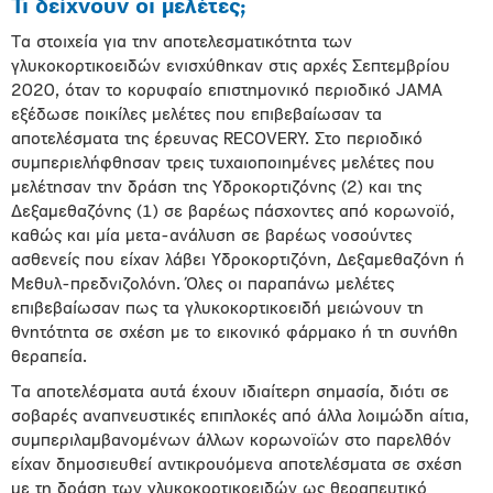
Τι δείχνουν οι μελέτες;
Τα στοιχεία για την αποτελεσματικότητα των
γλυκοκορτικοειδών ενισχύθηκαν στις αρχές Σεπτεμβρίου
2020, όταν το κορυφαίο επιστημονικό περιοδικό JAMA
εξέδωσε ποικίλες μελέτες που επιβεβαίωσαν τα
αποτελέσματα της έρευνας RECOVERY. Στο περιοδικό
συμπεριελήφθησαν τρεις τυχαιοποιημένες μελέτες που
μελέτησαν την δράση της Υδροκορτιζόνης (2) και της
Δεξαμεθαζόνης (1) σε βαρέως πάσχοντες από κορωνοϊό,
καθώς και μία μετα-ανάλυση σε βαρέως νοσούντες
ασθενείς που είχαν λάβει Υδροκορτιζόνη, Δεξαμεθαζόνη ή
Μεθυλ-πρεδνιζολόνη. Όλες οι παραπάνω μελέτες
επιβεβαίωσαν πως τα γλυκοκορτικοειδή μειώνουν τη
θνητότητα σε σχέση με το εικονικό φάρμακο ή τη συνήθη
θεραπεία.
Τα αποτελέσματα αυτά έχουν ιδιαίτερη σημασία, διότι σε
σοβαρές αναπνευστικές επιπλοκές από άλλα λοιμώδη αίτια,
συμπεριλαμβανομένων άλλων κορωνοϊών στο παρελθόν
είχαν δημοσιευθεί αντικρουόμενα αποτελέσματα σε σχέση
με τη δράση των γλυκοκορτικοειδών ως θεραπευτικό