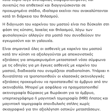
κατά κύριο λόγο ανεπαρκώς διαφοροποιημένοι, και
συνεπώς πιο επιθετικοί και διαγιγνώσκονται σε
προχωρημένο στάδιο, ιδιαίτερα εκείνοι που ανακαλύπτονται
κατά τη διάρκεια του θηλασμού.
Η διάγνωση του καρκίνου του μαστού είναι πιο δύσκολη στη
φάση της κύησης, λοχείας και θηλασμού, λόγω των
φυσιολογικών αλλαγών στο μαστό που συνοδεύουν την
εγκυμοσύνη και τη γαλουχία.
Είναι σημαντικό όλες οι ασθενείς με καρκίνο του μαστού
κατά την κύηση να αξιολογούνται με απεικονιστικές
εξετάσεις για απομακρυσμένη μεταστατική νόσο σύμφωνα
με τις οδηγίες για μη έγκυες ασθενείς με καρκίνο του
μαστού, διαδικασία που ονομάζεται σταδιοποίηση. Υπάρχει η
δυνατότητα να τροποποιηθούν οι κλασσικές ακτινολογικές
εξετάσεις προκειμένου να προστατευθεί το έμβρυο από την
ακτινοβολία. Μπορεί με ασφάλεια να πραγματοποιηθεί
ακτινογραφία θώρακος με θωράκιση για το έμβρυο,
υπερηχογράφημα ή μαγνητική τομογραφία (MRI) ήπατος και
μαγνητική τομογραφία σπονδυλικής στήλης χωρίς
σκιαγραφικό για την αξιολόγηση οστικών μεταστάσεων.