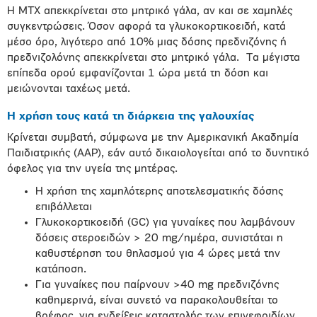
Η ΜΤΧ απεκκρίνεται στο μητρικό γάλα, αν και σε χαμηλές
συγκεντρώσεις. Όσον αφορά τα γλυκοκορτικοειδή, κατά
μέσο όρο, λιγότερο από 10% μιας δόσης πρεδνιζόνης ή
πρεδνιζολόνης απεκκρίνεται στο μητρικό γάλα. Τα μέγιστα
επίπεδα ορού εμφανίζονται 1 ώρα μετά τη δόση και
μειώνονται ταχέως μετά.
Η χρήση τους κατά τη διάρκεια της γαλουχίας
Κρίνεται συμβατή, σύμφωνα με την Αμερικανική Ακαδημία
Παιδιατρικής (ΑΑΡ), εάν αυτό δικαιολογείται από το δυνητικό
όφελος για την υγεία της μητέρας.
Η χρήση της χαμηλότερης αποτελεσματικής δόσης
επιβάλλεται
Γλυκοκορτικοειδή (GC) για γυναίκες που λαμβάνουν
δόσεις στεροειδών > 20 mg/ημέρα, συνιστάται η
καθυστέρηση του θηλασμού για 4 ώρες μετά την
κατάποση.
Για γυναίκες που παίρνουν >40 mg πρεδνιζόνης
καθημερινά, είναι συνετό να παρακολουθείται το
βρέφος, για ενδείξεις καταστολής των επινεφριδίων.