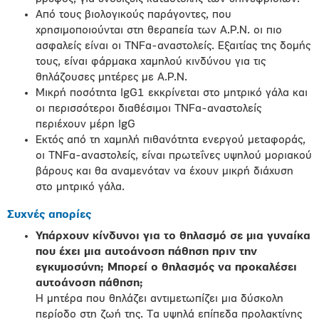
Από τους βιολογικούς παράγοντες, που
χρησιμοποιούνται στη θεραπεία των Α.Ρ.Ν. οι πιο
ασφαλείς είναι οι ΤΝFα-αναστολείς. Εξαιτίας της δομής
τους, είναι φάρμακα χαμηλού κινδύνου για τις
θηλάζουσες μητέρες με Α.Ρ.Ν.
Μικρή ποσότητα IgG1 εκκρίνεται στο μητρικό γάλα και
οι περισσότεροι διαθέσιμοι ΤΝFα-αναστολείς
περιέχουν μέρη IgG
Εκτός από τη χαμηλή πιθανότητα ενεργού μεταφοράς,
οι TNFα-αναστολείς, είναι πρωτεΐνες υψηλού μοριακού
βάρους και θα αναμενόταν να έχουν μικρή διάχυση
στο μητρικό γάλα.
Συχνές απορίες
Υπάρχουν κίνδυνοι για το θηλασμό σε μια γυναίκα
που έχει μια αυτοάνοση πάθηση πριν την
εγκυμοσύνη;
Μπορεί ο θηλασμός να προκαλέσει
αυτοάνοση πάθηση;
Η μητέρα που θηλάζει αντιμετωπίζει μια δύσκολη
περίοδο στη ζωή της. Τα υψηλά επίπεδα προλακτίνης