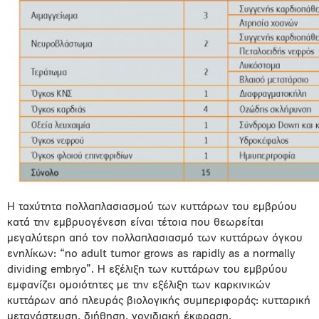
Η ταχύτητα πολλαπλασιασμού των κυττάρων του εμβρύου
κατά την εμβρυογένεση είναι τέτοια που θεωρείται
μεγαλύτερη από τον πολλαπλασιασμό των κυττάρων όγκου
ενηλίκων: “no adult tumor grows as rapidly as a normally
dividing embryo”. Η εξέλιξη των κυττάρων του εμβρύου
εμφανίζει ομοιότητες με την εξέλιξη των καρκινικών
κυττάρων από πλευράς βιολογικής συμπεριφοράς: κυτταρική
μετανάστευση, διήθηση, γονιδιακή έκφραση,