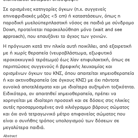
Σε ορισμένες κατηγορίες όγκων (π.χ. συγγενείς
επινεφριδιακές μάζες <5 cm) ή καταστάσεων, όπως η
παροδική μυελοϋπερπλαστική νόσος σε παιδιά με σύνδρομο
Down, προτείνεται παρακολούθηση μόνο (wait and see
approach), που επαυξάνει το άγχος των γονιών.
Η πρόγνωση κατά την ηλικία αυτή ποικίλλει, από εξαιρετική
με ή χωρίς θεραπεία (νευροβλάστωμα, εξωφυτικό
ιεροκοκκυγικό τεράτωμα) έως λίαν επιφυλακτική, όπως σε
περιπτώσεις συγγενούς ή βρεφικής λευχαιμίας και
ορισμένων όγκων του ΚΝΣ, όπου απαιτείται χημειοθεραπεία
ή και ακτινοθεραπεία (σε όγκους ΚΝΣ) με όχι πάντοτε
ευνοϊκά αποτελέσματα και με ιδιαίτερα αυξημένη τοξικότητα.
Ειδικότερα, αν απαιτηθεί χημειοθεραπεία, πρέπει να
χορηγείται με ιδιαίτερη προσοχή και σε δόσεις στις ηλικίες
αυτές προσαρμοσμένες ανά χιλιόγραμμο βάρους σώματος
και όχι ανά τετραγωνικό μέτρο επιφανείας σώματος που
είναι ο συνήθης τρόπος υπολογισμού των δόσεων σε
μεγαλύτερα παιδιά.
Abstract