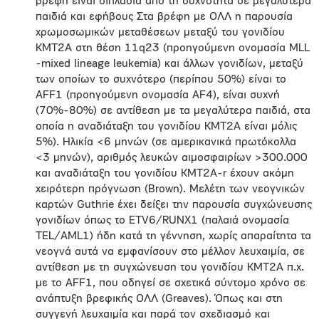
βρέφη είναι διπλάσια από τη συχνότητα σε μεγαλύτερα
παιδιά και εφήβους Στα βρέφη με ΟΛΛ η παρουσία
χρωμοσωμικών μεταθέσεων μεταξύ του γονιδίου
ΚΜΤ2Α στη θέση 11q23 (προηγούμενη ονομασία MLL
-mixed lineage leukemia) και άλλων γονιδίων, μεταξύ
των οποίων το συχνότερο (περίπου 50%) είναι το
ΑFF1 (προηγούμενη ονομασία AF4), είναι συχνή
(70%-80%) σε αντίθεση με τα μεγαλύτερα παιδιά, στα
οποία η αναδιάταξη του γονιδίου ΚΜΤ2Α είναι μόλις
5%). Ηλικία <6 μηνών (σε αμερικανικά πρωτόκολλα
<3 μηνών), αριθμός λευκών αιμοσφαιρίων >300.000
και αναδιάταξη του γονιδίου ΚΜΤ2Α-r έχουν ακόμη
χειρότερη πρόγνωση (Brown). Μελέτη των νεογνικών
καρτών Guthrie έχει δείξει την παρουσία συγχώνευσης
γονιδίων όπως το ETV6/RUNX1 (παλαιά ονομασία
ΤΕL/AML1) ήδη κατά τη γέννηση, χωρίς απαραίτητα τα
νεογνά αυτά να εμφανίσουν στο μέλλον λευχαιμία, σε
αντίθεση με τη συγχώνευση του γονιδίου ΚΜΤ2Α π.χ.
με το ΑFF1, που οδηγεί σε σχετικά σύντομο χρόνο σε
ανάπτυξη βρεφικής ΟΛΛ (Greaves). Όπως και στη
συγγενή λευχαιμία και παρά τον σχεδιασμό και