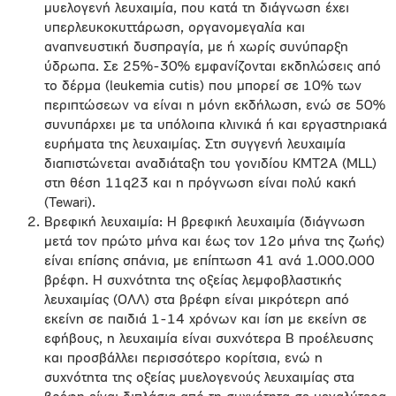
μυελογενή λευχαιμία, που κατά τη διάγνωση έχει
υπερλευκοκυττάρωση, οργανομεγαλία και
αναπνευστική δυσπραγία, με ή χωρίς συνύπαρξη
ύδρωπα. Σε 25%-30% εμφανίζονται εκδηλώσεις από
το δέρμα (leukemia cutis) που μπορεί σε 10% των
περιπτώσεων να είναι η μόνη εκδήλωση, ενώ σε 50%
συνυπάρχει με τα υπόλοιπα κλινικά ή και εργαστηριακά
ευρήματα της λευχαιμίας. Στη συγγενή λευχαιμία
διαπιστώνεται αναδιάταξη του γονιδίου ΚΜΤ2Α (MLL)
στη θέση 11q23 και η πρόγνωση είναι πολύ κακή
(Tewari).
Βρεφική λευχαιμία: H βρεφική λευχαιμία (διάγνωση
μετά τον πρώτο μήνα και έως τον 12ο μήνα της ζωής)
είναι επίσης σπάνια, με επίπτωση 41 ανά 1.000.000
βρέφη. Η συχνότητα της οξείας λεμφοβλαστικής
λευχαιμίας (ΟΛΛ) στα βρέφη είναι μικρότερη από
εκείνη σε παιδιά 1-14 χρόνων και ίση με εκείνη σε
εφήβους, η λευχαιμία είναι συχνότερα Β προέλευσης
και προσβάλλει περισσότερο κορίτσια, ενώ η
συχνότητα της οξείας μυελογενούς λευχαιμίας στα