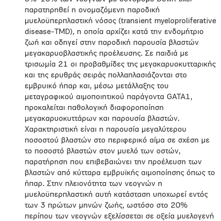
παρατηρηθεί η ονομαζόμενη παροδική
μυελοϋπερπλαστική νόσος (transient myeloproliferative
disease-TMD), η οποία αρχίζει κατά την ενδομήτριο
ζωή και οδηγεί στην παροδική παρουσία βλαστών
μεγακαρυοβλαστικής προέλευσης. Σε παιδιά με
τρισωμία 21 οι προβαθμίδες της μεγακαρυοκυτταρικής
και της ερυθράς σειράς πολλαπλασιάζονται στο
εμβρυικό ήπαρ και, μέσω μετάλλαξης του
μεταγραφικού αιμοποιητικού παράγοντα GATA1,
προκαλείται παθολογική διαφοροποίηση
μεγακαρυοκυττάρων και παρουσία βλαστών.
Χαρακτηριστική είναι η παρουσία μεγαλύτερου
ποσοστού βλαστών στο περιφερικό αίμα σε σχέση με
το ποσοστό βλαστών στον μυελό των οστών,
παρατήρηση που επιβεβαιώνει την προέλευση των
βλαστών από κύτταρα εμβρυϊκής αιμοποίησης όπως το
ήπαρ. Στην πλειονότητα των νεογνών η
μυελοϋπερπλαστική αυτή κατάσταση υποχωρεί εντός
των 3 πρώτων μηνών ζωής, ωστόσο στο 20%
περίπου των νεογνών εξελίσσεται σε οξεία μυελογενή