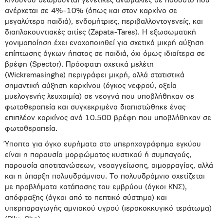
κινδύνου θεωρούνται γενετικές ανωμαλίες σε ποσοστό που
ανέρχεται σε 4%-10% (όπως και στον καρκίνο σε
μεγαλύτερα παιδιά), ενδομήτριες, περιβαλλοντογενείς, και
διαπλακουντιακές αιτίες (Zapata-Tares). Η εξωσωματική
γονιμοποίηση έχει ενοχοποιηθεί για σχετικά μικρή αύξηση
επίπτωσης όγκων ήπατος σε παιδιά, όχι όμως ιδιαίτερα σε
βρέφη (Spector). Πρόσφατη σχετικά μελέτη
(Wickremasinghe) περιγράφει μικρή, αλλά στατιστικά
σημαντική αύξηση καρκίνου (όγκος νεφρού, οξεία
μυελογενής λευχαιμία) σε νεογνά που υποβλήθηκαν σε
φωτοθεραπεία και συγκεκριμένα διαπιστώθηκε ένας
επιπλέον καρκίνος ανά 10.500 βρέφη που υποβλήθηκαν σε
φωτοθεραπεία.
Ύποπτα για όγκο ευρήματα στο υπερηχογράφημα εγκύου
είναι η παρουσία μορφώματος κυστικού ή συμπαγούς,
παρουσία αποτιτανώσεων, νεοαγγείωσης, αιμορραγίας, αλλά
και η ύπαρξη πολυυδράμνιου. Το πολυυδράμνιο σχετίζεται
με προβλήματα κατάποσης του εμβρύου (όγκοι ΚΝΣ),
απόφραξης (όγκοι από το πεπτικό σύστημα) και
υπερπαραγωγής αμνιακού υγρού (ιεροκοκκυγικό τεράτωμα)