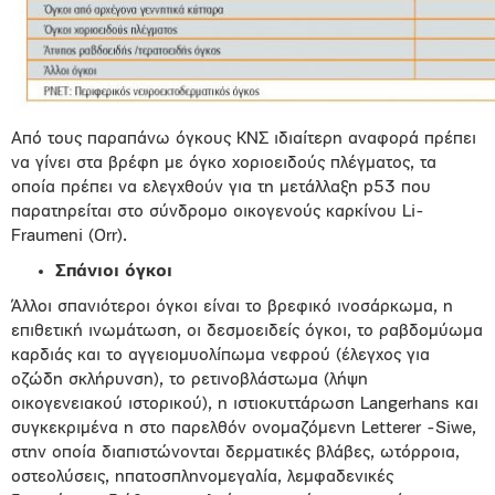
Από τους παραπάνω όγκους ΚΝΣ ιδιαίτερη αναφορά πρέπει
να γίνει στα βρέφη με όγκο χοριοειδούς πλέγματος, τα
οποία πρέπει να ελεγχθούν για τη μετάλλαξη p53 που
παρατηρείται στο σύνδρομο οικογενούς καρκίνου Li-
Fraumeni (Orr).
Σπάνιοι όγκοι
Άλλοι σπανιότεροι όγκοι είναι το βρεφικό ινοσάρκωμα, η
επιθετική ινωμάτωση, οι δεσμοειδείς όγκοι, το ραβδομύωμα
καρδιάς και το αγγειομυολίπωμα νεφρού (έλεγχος για
οζώδη σκλήρυνση), το ρετινοβλάστωμα (λήψη
οικογενειακού ιστορικού), η ιστιοκυττάρωση Langerhans και
συγκεκριμένα η στο παρελθόν ονομαζόμενη Letterer -Siwe,
στην οποία διαπιστώνονται δερματικές βλάβες, ωτόρροια,
οστεολύσεις, ηπατοσπληνομεγαλία, λεμφαδενικές