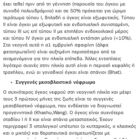
έχει τεθεί πριν από τη γέννηση (παρουσία του όγκου με
συνοδό πολυυδράμνιο) και σε 50% πρόκειται για ώριμο
τεράτωμα τύπου Ι, δηλαδή ο όγκος είναι εξωφυτικός. Τύπου
ΙΙ είναι όγκοι με εξωφυτική και ενδοπυελική συνισταμένη,
τύπου ΙΙΙ ως επί τύπου ΙΙ με επιπλέον ενδοκοιλιακό μέρος
και τύπου ΙV όγκοι με ενδοπυελική εντόπιση μόνο (<10%).
Στα νεογνά αυτά η α1 εμβρυϊκή σφαιρίνη (άλφα
φετοπρωτεΐνη) είναι αυξημένη περισσότερο από τα
αναμενόμενα για την ηλικία επίπεδα. Άλλες εντοπίσεις
λιγότερο συχνές στην ηλικία αυτή είναι η περιοχή κεφαλής ή
τραχήλου, ενώ οι γοναδικοί όγκοι είναι σπάνιοι (Bhat).
Συγγενές μεσοβλαστικό νέφρωμα
Ο συχνότερος όγκος νεφρού στη νεογνική ηλικία και μέχρι
τους 3 πρώτους μήνες της ζωής είναι το συγγενές
μεσοβλαστικό νέφρωμα, που ενδέχεται να διαγνωστεί
προγεννητικά (Khashu,Wang). Ο όγκος είναι συχνότερα
σταδίου Ι ή ΙΙ και είναι σπάνια μεταστατικός. Έχουν
περιγραφεί 3 ιστολογικοί υπότυποι (ο κυτταρικός, ο κλασικός
και ο μικτός) και θεραπευτικά αντιμετωπίζεται με