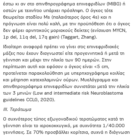
έστω κι αν στο σπινθηρογράφημα επινεφριδίων (MIBG) ή
οστών με τεχνήτιο υπάρχει πρόσληψη. Ο όγκος τότε
θεωρείται σταδίου Ms (παλαιότερος όρος 4s) και η
πρόγνωση είναι πολύ καλή, με την προϋπόθεση ότι ο όγκος
δεν φέρει αρνητικούς μοριακούς δείκτες (ενίσχυση MYCN,
1p del, 11q del, 17q gain) (Taggart, Zhang).
Ιδιαίτερη αναφορά πρέπει να γίνει στις επινεφριδιακές
μάζες που έχουν διαγνωστεί είτε προγεννητικά ή μετά τη
γέννηση και μέχρι την ηλικία των 90 ημερών. Στην
περίπτωση αυτή και εφόσον ο όγκος είναι <5 cm,
προτείνεται παρακολούθηση με υπερηχογράφημα κοιλίας
και μέτρηση κατεχολαμινών ούρων. Μυελόγραμμα και
σπινθηρογράφημα επινεφριδίων συνιστάται μετά την ηλικία
των 3 μηνών (Low and intermediate risk Neuroblastoma
guidelines CCLG, 2020).
ΙΙΙ. Τεράτωμα
Ο συχνότερος τύπος εξωγοναδικού τερατώματος κατά τη
γέννηση είναι το ιεροκοκκυγικό, με συχνότητα 1/40.000
γεννήσεις. Σε 70% προσβάλλει κορίτσια, συχνά η διάγνωση