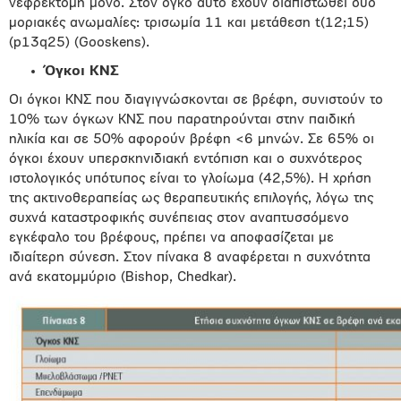
νεφρεκτομή μόνο. Στον όγκο αυτό έχουν διαπιστωθεί δύο
μοριακές ανωμαλίες: τρισωμία 11 και μετάθεση t(12;15)
(p13q25) (Gooskens).
Όγκοι ΚΝΣ
Οι όγκοι ΚΝΣ που διαγιγνώσκονται σε βρέφη, συνιστούν το
10% των όγκων ΚΝΣ που παρατηρούνται στην παιδική
ηλικία και σε 50% αφορούν βρέφη <6 μηνών. Σε 65% οι
όγκοι έχουν υπερσκηνιδιακή εντόπιση και ο συχνότερος
ιστολογικός υπότυπος είναι το γλοίωμα (42,5%). Η χρήση
της ακτινοθεραπείας ως θεραπευτικής επιλογής, λόγω της
συχνά καταστροφικής συνέπειας στον αναπτυσσόμενο
εγκέφαλο του βρέφους, πρέπει να αποφασίζεται με
ιδιαίτερη σύνεση. Στον πίνακα 8 αναφέρεται η συχνότητα
ανά εκατομμύριο (Bishop, Chedkar).