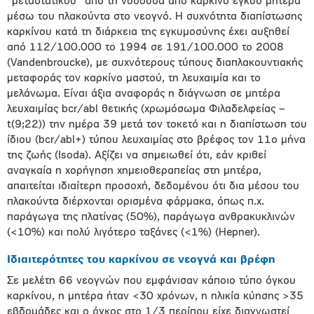
“μεταστατικού” από τη νοσούσα από καρκίνο έγκυο μητέρα
μέσω του πλακούντα στο νεογνό. H συχνότητα διαπίστωσης
καρκίνου κατά τη διάρκεια της εγκυμοσύνης έχει αυξηθεί
από 112/100.000 το 1994 σε 191/100.000 το 2008
(Vandenbroucke), με συχνότερους τύπους διαπλακουντιακής
μεταφοράς τον καρκίνο μαστού, τη λευχαιμία και το
μελάνωμα. Είναι άξια αναφοράς η διάγνωση σε μητέρα
λευχαιμίας bcr/abl θετικής (χρωμόσωμα Φιλαδελφείας –
t(9;22)) την ημέρα 39 μετά τον τοκετό και η διαπίστωση του
ίδιου (bcr/abl+) τύπου λευχαιμίας στο βρέφος τον 11ο μήνα
της ζωής (Isoda). Αξίζει να σημειωθεί ότι, εάν κριθεί
αναγκαία η χορήγηση χημειοθεραπείας στη μητέρα,
απαιτείται ιδιαίτερη προσοχή, δεδομένου ότι δια μέσου του
πλακούντα διέρχονται ορισμένα φάρμακα, όπως π.χ.
παράγωγα της πλατίνας (50%), παράγωγα ανθρακυκλινών
(<10%) και πολύ λιγότερο ταξάνες (<1%) (Hepner).
Ιδιαιτερότητες του καρκίνου σε νεογνά και βρέφη
Σε μελέτη 66 νεογνών που εμφάνισαν κάποιο τύπο όγκου
καρκίνου, η μητέρα ήταν <30 χρόνων, η ηλικία κύησης >35
εβδομάδες και ο όγκος στο 1/3 περίπου είχε διαγνωστεί