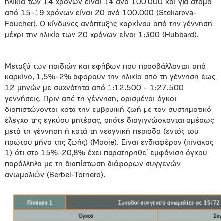
ηλικία των 14 χρόνων είναι 14 ανά 100.000 και για άτομα
από 15-19 χρόνων είναι 20 ανά 100.000 (Steliarova-
Foucher). O κίνδυνος ανάπτυξης καρκίνου από την γέννηση
μέχρι την ηλικία των 20 χρόνων είναι 1:300 (Hubbard).
Μεταξύ των παιδιών και εφήβων που προσβάλλονται από
καρκίνο, 1,5%-2% αφορούν την ηλικία από τη γέννηση έως
12 μηνών με συχνότητα από 1:12.500 – 1:27.500
γεννήσεις. Πριν από τη γέννηση, ορισμένοι όγκοι
διαπιστώνονται κατά την εμβρυϊκή ζωή με τον συστηματικό
έλεγχο της εγκύου μητέρας, οπότε διαγιγνώσκονται αμέσως
μετά τη γέννηση ή κατά τη νεογνική περίοδο (εντός του
πρώτου μήνα της ζωής) (Moore). Είναι ενδιαφέρον (πίνακας
1) ότι στο 15%-20,8% έχει παρατηρηθεί εμφάνιση όγκου
παράλληλα με τη διαπίστωση διάφορων συγγενών
ανωμαλιών (Berbel-Tornero).