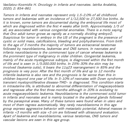
Vasilatou-Kosmidis H. Oncology in infants and neonates. Iatrika Analekta,
2020; 2: 854-861
Tumors in infants and neonates represent only 1.5-2.0% of all childhood
tumors and leukemias with an incidence of 1/12,500 to 27,500 live births. As
it is known, some tumors are documented during the embryonal life most of
which are diagnosed within the first 4 weeks after birth. Approximately 1/5 of
all, are associated with various congenital anomalies. There is a moto saying
that Òno adult tumor grows as rapidly as a normally dividing embryoÓ.
Suspicious for tumor in embryo in the US of the pregnant is the presence of
cystic or solid mass, calcifications, bleeding and polyhydramnios. From birth
to the age of 3 months the majority of tumors are extracranial teratomas
followed by neuroblastoma, leukemias and CNS tumors. In neonates and
infants neuroblastoma is the commonest type of cancer whereas leukemia is
the prominent type of malignancy in older children. Congenital leukemia,
mainly of the acute myelogenous subtype, is diagnosed within the first month
of life and is seen in 1/5.000.000 births. In 25%-30% the skin may be
involved (leukemia cutis), It bears the 11q23 rearrangement in 85% and the
prognosis is very poor. After the first month of life and up to 12 months
infantile leukemia is also rare and the prognosis is far worse than this in
children beyond one year of life. In 5-10% of neonates with Down syndrome
transient myeloproliferative disease-TMD- is diagnosed. This condition starts
in intrauterine life, is attributed to abnormal differentiation of megacaryoblasts
and regresses after the first three months although in 20% is evoluting to
acute megacaryoblastic leukemia. Neuroblastoma is the commonest solid tumor
in infants and neonates and is mainly located in the adrenal glands followed
by the paraspinal areas. Many of these tumors were found when in utero and
most of them regress automatically. Very rarely neuroblastoma in this age
group express aggressive behavior with metastatic potential. Adrenal masses in
infants <3 months with size <5 cm are followed with ultrasound evaluation.
Apart of leukemia and neuroblastoma, various teratomas, CNS tumors and
vascular lesions are seen in this age group.