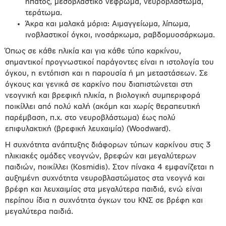
ήπατος, μεσοβλαστικό νέφρωμα, νευροβλάστωμα,
τεράτωμα.
Άκρα και μαλακά μόρια: Αιμαγγείωμα, λίπωμα,
ινοβλαστικοί όγκοι, ινοσάρκωμα, ραβδομυοσάρκωμα.
Όπως σε κάθε ηλικία και για κάθε τύπο καρκίνου,
σημαντικοί προγνωστικοί παράγοντες είναι η ιστολογία του
όγκου, η εντόπιση και η παρουσία ή μη μεταστάσεων. Σε
όγκους και γενικά σε καρκίνο που διαπιστώνεται στη
νεογνική και βρεφική ηλικία, η βιολογική συμπεριφορά
ποικίλλει από πολύ καλή (ακόμη και χωρίς θεραπευτική
παρέμβαση, π.χ. στο νευροβλάστωμα) έως πολύ
επιφυλακτική (βρεφική λευχαιμία) (Woodward).
Η συχνότητα ανάπτυξης διάφορων τύπων καρκίνου στις 3
ηλικιακές ομάδες νεογνών, βρεφών και μεγαλύτερων
παιδιών, ποικίλλει (Kosmidis). Στον πίνακα 4 εμφανίζεται η
αυξημένη συχνότητα νευροβλαστώματος στα νεογνά και
βρέφη και λευχαιμίας στα μεγαλύτερα παιδιά, ενώ είναι
περίπου ίδια η συχνότητα όγκων του ΚΝΣ σε βρέφη και
μεγαλύτερα παιδιά.