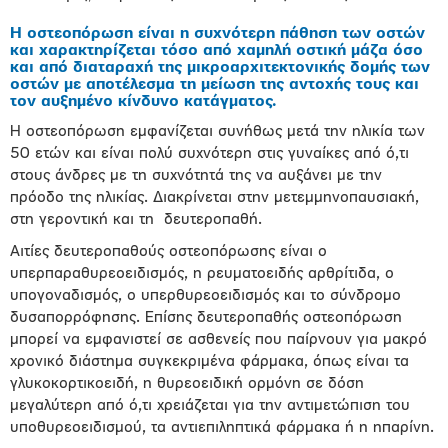
Η οστεοπόρωση είναι η συχνότερη πάθηση των οστών
και χαρακτηρίζεται τόσο από χαμηλή οστική μάζα όσο
και από διαταραχή της μικροαρχιτεκτονικής δομής των
οστών με αποτέλεσμα τη μείωση της αντοχής τους και
τον αυξημένο κίνδυνο κατάγματος.
Η οστεοπόρωση εμφανίζεται συνήθως μετά την ηλικία των
50 ετών και είναι πολύ συχνότερη στις γυναίκες από ό,τι
στους άνδρες με τη συχνότητά της να αυξάνει με την
πρόοδο της ηλικίας. Διακρίνεται στην μετεμμηνοπαυσιακή,
στη γεροντική και τη
δευτεροπαθή.
Αιτίες δευτεροπαθούς οστεοπόρωσης είναι ο
υπερπαραθυρεοειδισμός, η ρευματοειδής αρθρίτιδα, ο
υπογοναδισμός, ο υπερθυρεοειδισμός και το σύνδρομο
δυσαπορρόφησης. Επίσης δευτεροπαθής οστεοπόρωση
μπορεί να εμφανιστεί σε ασθενείς που παίρνουν για μακρό
χρονικό διάστημα συγκεκριμένα φάρμακα, όπως είναι τα
γλυκοκορτικοειδή, η θυρεοειδική ορμόνη σε δόση
μεγαλύτερη από ό,τι χρειάζεται για την αντιμετώπιση του
υποθυρεοειδισμού, τα αντιεπιληπτικά φάρμακα ή η ηπαρίνη.