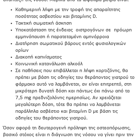
ανάπτυξη της νόσου. Μερικά από τα ωφέλιμα μέτρα είναι:
Καθημερινή λήψη με την τροφή της απαραίτητης
ποσότητας ασβεστίου και βιταμίνης D.
Τακτική σωματική άσκηση
Υποκατάσταση της ένδειας
οιστρογόνων σε
πρόωρη
εμμηνόπαυση ή παρατεταμένη αμηνόρροια
Διατήρηση σωματικού βάρους εντός φυσιολογικών
ορίων
Διακοπή καπνίσματος
Κοινωνική κατανάλωση αλκοόλ
Σε παθήσεις που επιβάλλεται η λήψη κορτιζόνης, θα
πρέπει με βάση τις οδηγίες του θεράποντος γιατρού το
φάρμακο αυτό να λαμβάνεται, αν είναι επιτρεπτό, στη
μικρότερη δυνατή δόση και πάντως όχι πάνω από τα
7,5 mg πρεδνιζολόνης ημερησίως. Αν χρειάζεται
μεγαλύτερη δόση, τότε θα πρέπει να λαμβάνεται
παράλληλα ασβέστιο και βιταμίνη D με βάση τις
οδηγίες του θεράποντος γιατρού.
Όσον αφορά τη δευτερογενή πρόληψη της οστεοπόρωσης,
βασικό στόχος είναι η διάγνωση της νόσου να γίνει πριν την