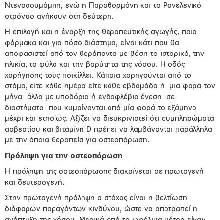
Ντενοσουμάμπη, ενώ η Παραθορμόνη και το Ρανελενικό
στρόντιο ανήκουν στη δεύτερη.
Η επιλογή και η έναρξη της θεραπευτικής αγωγής, ποια
φάρμακα και για πόσο διάστημα, είναι κάτι που θα
αποφασιστεί από τον θεράποντα με βάση το ιστορικό, την
ηλικία, το φύλο και την βαρύτητα της νόσου. Η οδός
χορήγησης τους ποικίλλει. Κάποια χορηγούνται από το
στόμα, είτε κάθε ημέρα είτε κάθε εβδομάδα ή
μια φορά τον
μήνα
άλλα με υποδόρια ή ενδοφλέβια ένεση
σε
διαστήματα
που κυμαίνονται από μία φορά το εξάμηνο
μέχρι και ετησίως. Αξίζει να διευκρινιστεί ότι συμπληρώματα
ασβεστίου και βιταμίνη D πρέπει να λαμβάνονται παράλληλα
με την όποια θεραπεία για οστεοπόρωση.
Πρόληψη για την οστεοπόρωση
Η πρόληψη της οστεοπόρωσης διακρίνεται σε πρωτογενή
και δευτερογενή.
Στην πρωτογενή πρόληψη ο στόχος είναι η βελτίωση
διάφορων παραγόντων κινδύνου, ώστε να αποτραπεί η