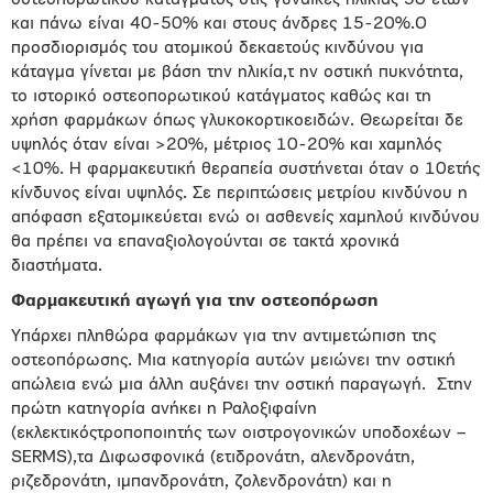
οστεοπορωτικού κατάγματος στις γυναίκες ηλικίας 50 ετών
και πάνω είναι 40-50% και στους άνδρες 15-20%.Ο
προσδιορισμός του ατομικού δεκαετούς κινδύνου για
κάταγμα γίνεται με βάση την ηλικία,τ ην οστική πυκνότητα,
το ιστορικό οστεοπορωτικού κατάγματος καθώς και τη
χρήση φαρμάκων όπως γλυκοκορτικοειδών. Θεωρείται δε
υψηλός όταν είναι >20%, μέτριος 10-20% και χαμηλός
<10%. Η φαρμακευτική θεραπεία συστήνεται όταν ο 10ετής
κίνδυνος είναι υψηλός. Σε περιπτώσεις μετρίου κινδύνου η
απόφαση εξατομικεύεται ενώ οι ασθενείς χαμηλού κινδύνου
θα πρέπει να επαναξιολογούνται σε τακτά χρονικά
διαστήματα.
Φαρμακευτική αγωγή για την οστεοπόρωση
Υπάρχει πληθώρα φαρμάκων για την αντιμετώπιση της
οστεοπόρωσης. Μια κατηγορία αυτών μειώνει την οστική
απώλεια ενώ μια άλλη αυξάνει την οστική παραγωγή.
Στην
πρώτη κατηγορία ανήκει η Ραλοξιφαίνη
(εκλεκτικόςτροποποιητής των οιστρογονικών υποδοχέων –
SERMS),τα Διφωσφονικά (ετιδρονάτη, αλενδρονάτη,
ριζεδρονάτη, ιμπανδρονάτη, ζολενδρονάτη) και η