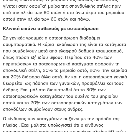
οστικής πυκνότητας. Η μέτρηση της οστικής πυκνότητας
γίνεται στην οσφυϊκή μοίρα της σπονδυλικής στήλης πριν
από την ηλικία των 60 ετών ή στο άνω άκρο του μηριαίου
οστού στην ηλικία των 60 ετών και πάνω.
Κλινική εικόνα ασθενούς με οστεοπόρωση
Σε γενικές γραμμές η οστεοπόρωση διαδράμει
ασυμπτωματικά. Η κύρια
εκδήλωση της είναι τα κατάγματα
που συμβαίνουν μετά από ελαφρού βαθμού τραυματισμό,
όπως πτώση εξ’ ιδίου ύψους. Περίπου στο 40% των
περιπτώσεων τα οστεοπορωτικά κατάγματα αφορούν τη
σπονδυλική στήλη, 20% το μηριαίο οστό, 20%
την κερκίδα
και 20% διάφορα άλλα οστά. Αν και η οστεοπόρωση γενικά
θεωρείται ως πάθηση των γυναικών, προσβάλλει και τους
άνδρες. Έχει μάλιστα διαπιστωθεί ότι το 30% των
οστεοπορωτικών καταγμάτων του αυχένα του μηριαίου
οστού και το 20% των οστεοπορωτικών καταγμάτων των
σπονδύλων συμβαίνουν στους άνδρες.
Ο κίνδυνος των καταγμάτων αυξάνει με την πρόοδο της
ηλικίας . Έχει μάλιστα υπολογιστεί ότι ο κίνδυνος