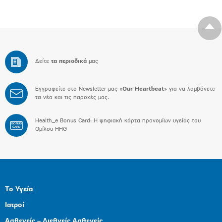
Δείτε
τα περιοδικά
μας
Εγγραφείτε στο Newsletter μας «
Our Heartbeat
» για να λαμβάνετε
τα νέα και τις παροχές μας.
Health_e Bonus Card: H ψηφιακή κάρτα προνομίων υγείας του
BONUS
CARD
Ομίλου HHG
Το Υγεία
Ιατροί
Ασθενείς – Διεθνείς Ασθενείς