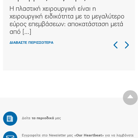
Η πλαστική χειρουργική είναι η
Η κ
ι
χειρουργική ειδικότητα με τo μεγαλύτερο
συχ
αι
εύρος επεμβάσεων: αποκατάσταση μετά
κλα
από […]
στη
ΔΙΑΒΑΣΤΕ ΠΕΡΙΣΣΟΤΕΡΑ
ΔΙΑΒ
Δείτε
τα περιοδικά
μας
Εγγραφείτε στο Newsletter μας «
Our Heartbeat
» για να λαμβάνετε