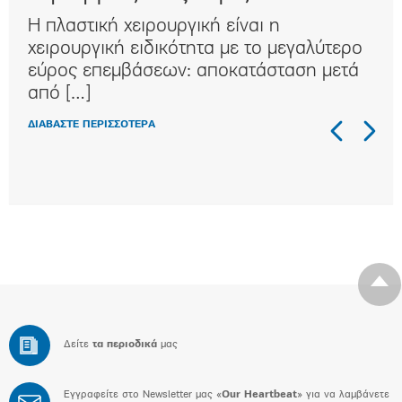
Η πλαστική χειρουργική είναι η
Η κ
ι
χειρουργική ειδικότητα με τo μεγαλύτερο
συχ
αι
εύρος επεμβάσεων: αποκατάσταση μετά
κλα
από […]
στη
ΔΙΑΒΑΣΤΕ ΠΕΡΙΣΣΟΤΕΡΑ
ΔΙΑΒ
Δείτε
τα περιοδικά
μας
Εγγραφείτε στο Newsletter μας «
Our Heartbeat
» για να λαμβάνετε