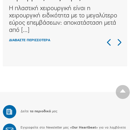
Η πλαστική χειρουργική είναι η
Η κ
ι
χειρουργική ειδικότητα με τo μεγαλύτερο
συχ
αι
εύρος επεμβάσεων: αποκατάσταση μετά
κλα
από […]
στη
ΔΙΑΒΑΣΤΕ ΠΕΡΙΣΣΟΤΕΡΑ
ΔΙΑΒ
Δείτε
τα περιοδικά
μας
Εγγραφείτε στο Newsletter μας «
Our Heartbeat
» για να λαμβάνετε