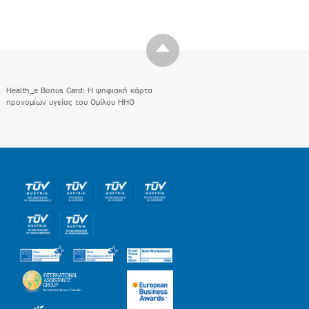
Health_e Bonus Card: H ψηφιακή κάρτα
προνομίων υγείας του Ομίλου HHG