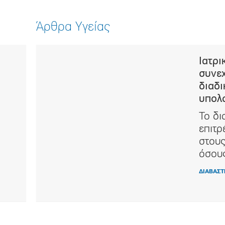
Άρθρα Υγείας
όσο
Ιατρι
συνε
διαδι
Alzheimer
υπολ
τη φορά
ργότερα
Το δι
επιτρ
στους
όσους
ΔΙΑΒΑΣΤ