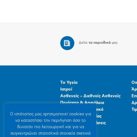
Δείτε
τα περιοδικά
μας
Το Υγεία
Οι
Ιατροί
Άρ
Ασθενείς – Διεθνείς Ασθενείς
Επ
Ποιότητα & Ασφάλεια
Δρ
Ανθρώπινο Δυναμικό
Τι
Ο ιστότοπoς μας χρησιμοποιεί cookies για
Προγράμματα Υγείας
να καταστήσει την περιήγηση όσο το
Γενικές Εγκαταστάσεις
δυνατόν πιο λειτουργική και για να
συγκεντρώνει στατιστικά στοιχεία σχετικά