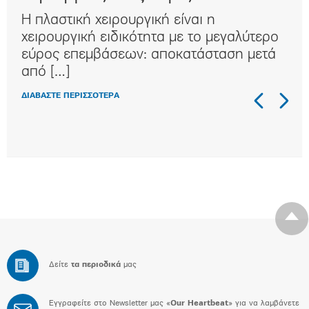
Η πλαστική χειρουργική είναι η
Η κ
ι
χειρουργική ειδικότητα με τo μεγαλύτερο
συχ
αι
εύρος επεμβάσεων: αποκατάσταση μετά
κλα
από […]
στη
ΔΙΑΒΑΣΤΕ ΠΕΡΙΣΣΟΤΕΡΑ
ΔΙΑΒ
Δείτε
τα περιοδικά
μας
Εγγραφείτε στο Newsletter μας «
Our Heartbeat
» για να λαμβάνετε