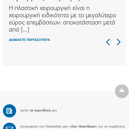
Η πλαστική χειρουργική είναι η
Η κ
ι
χειρουργική ειδικότητα με τo μεγαλύτερο
συχ
αι
εύρος επεμβάσεων: αποκατάσταση μετά
κλα
από […]
στη
ΔΙΑΒΑΣΤΕ ΠΕΡΙΣΣΟΤΕΡΑ
ΔΙΑΒ
Δείτε
τα περιοδικά
μας
Εγγραφείτε στο Newsletter μας «
Our Heartbeat
» για να λαμβάνετε