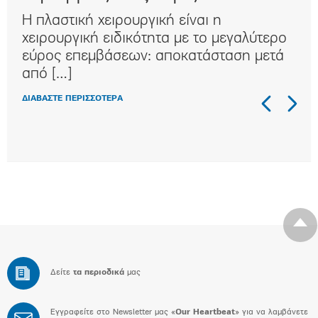
Η πλαστική χειρουργική είναι η
Η κ
ι
χειρουργική ειδικότητα με τo μεγαλύτερο
συχ
αι
εύρος επεμβάσεων: αποκατάσταση μετά
κλα
από […]
στη
ΔΙΑΒΑΣΤΕ ΠΕΡΙΣΣΟΤΕΡΑ
ΔΙΑΒ
Δείτε
τα περιοδικά
μας
Εγγραφείτε στο Newsletter μας «
Our Heartbeat
» για να λαμβάνετε