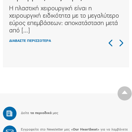
Η πλαστική χειρουργική είναι η
Η κ
ι
χειρουργική ειδικότητα με τo μεγαλύτερο
συχ
αι
εύρος επεμβάσεων: αποκατάσταση μετά
κλα
από […]
στη
ΔΙΑΒΑΣΤΕ ΠΕΡΙΣΣΟΤΕΡΑ
ΔΙΑΒ
Δείτε
τα περιοδικά
μας
Εγγραφείτε στο Newsletter μας «
Our Heartbeat
» για να λαμβάνετε