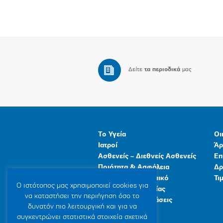
Δείτε
τα περιοδικά
μας
Το Υγεία
Οι
Ιατροί
Άρ
Ασθενείς – Διεθνείς Ασθενείς
Επ
Ποιότητα & Ασφάλεια
Δρ
Ανθρώπινο Δυναμικό
Τι
Ο ιστότοπoς μας χρησιμοποιεί cookies για
Προγράμματα Υγείας
να καταστήσει την περιήγηση όσο το
Γενικές Εγκαταστάσεις
δυνατόν πιο λειτουργική και για να
συγκεντρώνει στατιστικά στοιχεία σχετικά