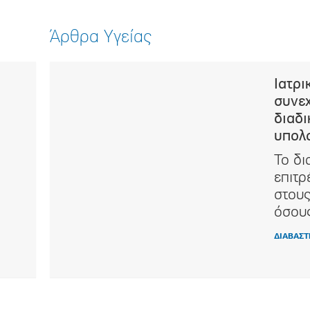
Άρθρα Υγείας
όσο
Ιατρι
συνε
διαδι
Alzheimer
υπολ
τη φορά
ργότερα
Το δι
επιτρ
στους
όσους
ΔΙΑΒΑΣΤ