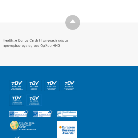
Health_e Bonus Card: H ψηφιακή κάρτα
προνομίων υγείας του Ομίλου HHG